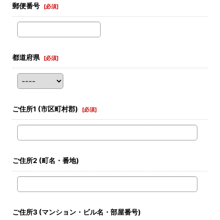
郵便番号
[
必須
]
都道府県
[
必須
]
ご住所1
(市区町村郡)
[
必須
]
ご住所2
(町名・番地)
ご住所3
(マンション・ビル名・部屋番号)