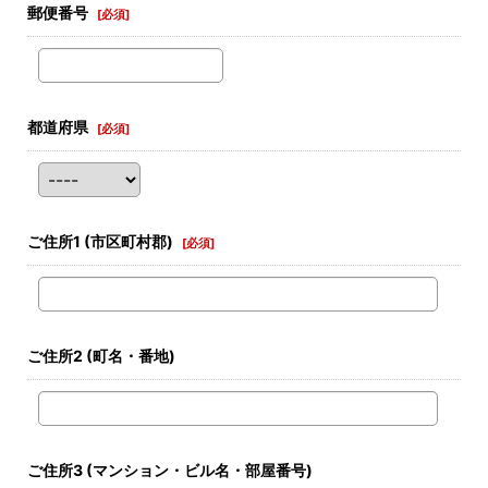
郵便番号
[
必須
]
都道府県
[
必須
]
ご住所1
(市区町村郡)
[
必須
]
ご住所2
(町名・番地)
ご住所3
(マンション・ビル名・部屋番号)