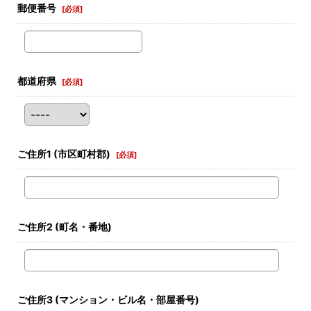
郵便番号
[
必須
]
都道府県
[
必須
]
ご住所1
(市区町村郡)
[
必須
]
ご住所2
(町名・番地)
ご住所3
(マンション・ビル名・部屋番号)