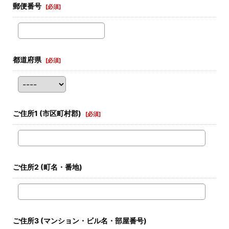
郵便番号
[
必須
]
都道府県
[
必須
]
ご住所1
(市区町村郡)
[
必須
]
ご住所2
(町名・番地)
ご住所3
(マンション・ビル名・部屋番号)