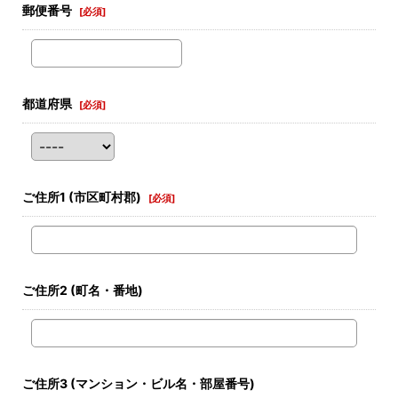
郵便番号
[
必須
]
都道府県
[
必須
]
ご住所1
(市区町村郡)
[
必須
]
ご住所2
(町名・番地)
ご住所3
(マンション・ビル名・部屋番号)