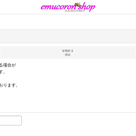
STEP 2
確認
る場合が
す。
おります。