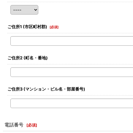
ご住所1
(市区町村郡)
[
必須
]
ご住所2
(町名・番地)
ご住所3
(マンション・ビル名・部屋番号)
電話番号
[
必須
]