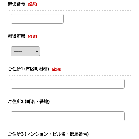
郵便番号
[
必須
]
都道府県
[
必須
]
ご住所1
(市区町村郡)
[
必須
]
ご住所2
(町名・番地)
ご住所3
(マンション・ビル名・部屋番号)