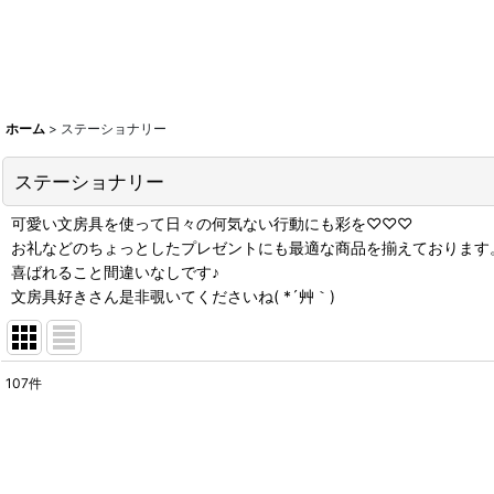
ホーム
>
ステーショナリー
ステーショナリー
可愛い文房具を使って日々の何気ない行動にも彩を♡♡♡
お礼などのちょっとしたプレゼントにも最適な商品を揃えております
喜ばれること間違いなしです♪
文房具好きさん是非覗いてくださいね( *´艸｀)
107
件
表示数
:
在庫あり