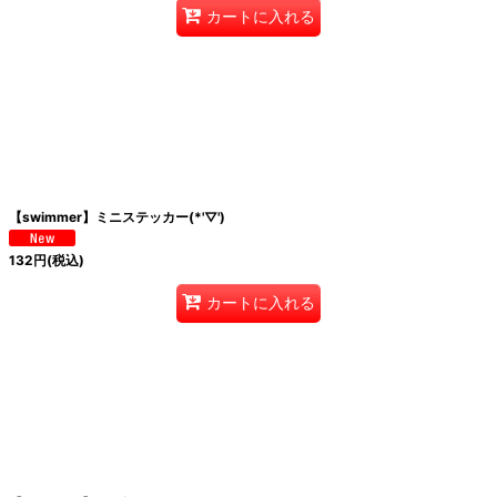
カートに入れる
【swimmer】ミニステッカー(*'▽')
132
円
(税込)
カートに入れる