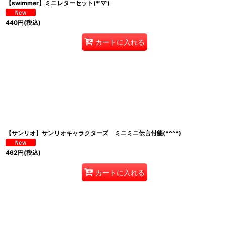
【swimmer】ミニレターセット(*'▽')
440
円
(税込)
カートに入れる
【サンリオ】サンリオキャラクターズ ミニミニ伝言付箋(*^^*)
462
円
(税込)
カートに入れる