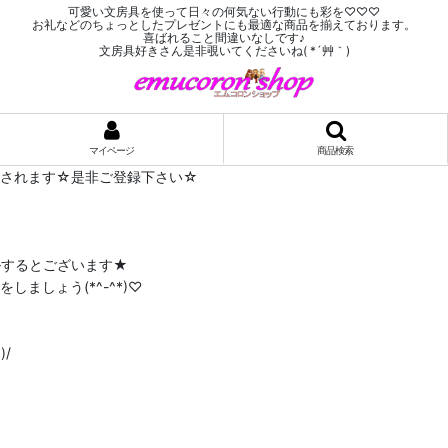
可愛い文房具を使って日々の何気ない行動にも彩を♡♡♡
お礼などのちょっとしたプレゼントにも最適な商品を揃えております。
喜ばれること間違いなしです♪
文房具好きさん是非覗いてくださいね( *´艸｀)
マイページ
商品検索
布されます☆是非ご登録下さい☆
ルするとございます★
ましょう(*^-^*)♡
/