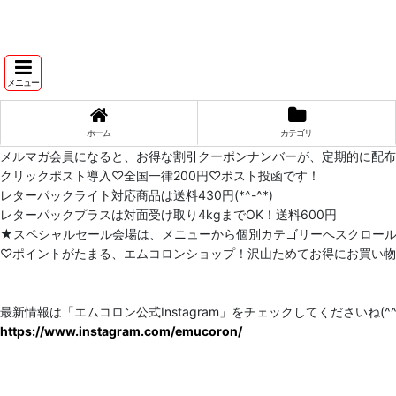
メニュー
ホーム
カテゴリ
メルマガ会員になると、お得な割引クーポンナンバーが、定期的に配
クリックポスト導入♡全国一律200円♡ポスト投函です！
レターパックライト対応商品は送料430円(*^-^*)
レターパックプラスは対面受け取り4kgまでOK！送料600円
★スペシャルセール会場は、メニューから個別カテゴリーへスクロー
♡ポイントがたまる、エムコロンショップ！沢山ためてお得にお買い物をし
最新情報は「エムコロン公式Instagram」をチェックしてくださいね(^^)
https://www.instagram.com/emucoron/