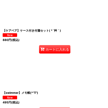
並び順
:
【ケアベア】ケース付き付箋セット( *´艸｀)
880
円
(税込)
カートに入れる
【swimmer】メモ帳(*'▽')
495
円
(税込)