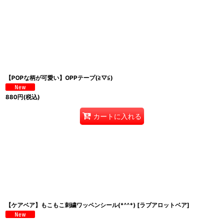
【POPな柄が可愛い】OPPテープ(≧▽≦)
880
円
(税込)
カートに入れる
【ケアベア】もこもこ刺繍ワッペンシール(*^^*)
[
ラブアロットベア
]