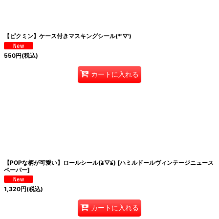
【ピクミン】ケース付きマスキングシール(*'▽')
550
円
(税込)
カートに入れる
【POPな柄が可愛い】ロールシール(≧▽≦)
[
ハミルドールヴィンテージニュース
ペーパー
]
1,320
円
(税込)
カートに入れる