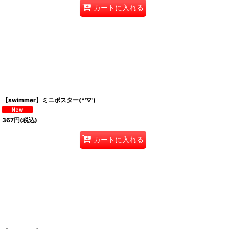
カートに入れる
【swimmer】ミニポスター(*'▽')
367
円
(税込)
カートに入れる