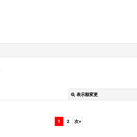
。
表示順変更
1
2
次
»