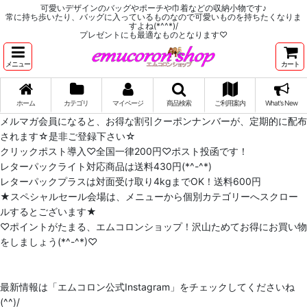
可愛いデザインのバッグやポーチや巾着などの収納小物です♪
常に持ち歩いたり、バッグに入っているものなので可愛いものを持ちたくなりま
すよね(*^^*)/
プレゼントにも最適なものとなります♡
メニュー
カート
ホーム
カテゴリ
マイページ
商品検索
ご利用案内
What's New
メルマガ会員になると、お得な割引クーポンナンバーが、定期的に配布
されます☆是非ご登録下さい☆
クリックポスト導入♡全国一律200円♡ポスト投函です！
レターパックライト対応商品は送料430円(*^-^*)
レターパックプラスは対面受け取り4kgまでOK！送料600円
★スペシャルセール会場は、メニューから個別カテゴリーへスクロー
ルするとございます★
♡ポイントがたまる、エムコロンショップ！沢山ためてお得にお買い物
をしましょう(*^-^*)♡
最新情報は「エムコロン公式Instagram」をチェックしてくださいね
(^^)/