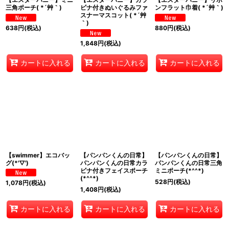
三角ポーチ( *´艸｀)
ビナ付きぬいぐるみファ
ンフラット巾着( *´艸｀)
スナーマスコット( *´艸
｀)
638
円
(税込)
880
円
(税込)
1,848
円
(税込)
カートに入れる
カートに入れる
カートに入れる
【swimmer】エコバッ
【パンパンくんの日常】
【パンパンくんの日常】
グ(*'▽')
パンパンくんの日常カラ
パンパンくんの日常三角
ビナ付きフェイスポーチ
ミニポーチ(*^^*)
(*^^*)
528
円
(税込)
1,078
円
(税込)
1,408
円
(税込)
カートに入れる
カートに入れる
カートに入れる