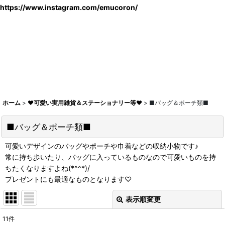
https://www.instagram.com/emucoron/
ホーム
>
♥可愛い実用雑貨＆ステーショナリー等♥
>
■バッグ＆ポーチ類■
■バッグ＆ポーチ類■
可愛いデザインのバッグやポーチや巾着などの収納小物です♪
常に持ち歩いたり、バッグに入っているものなので可愛いものを持
ちたくなりますよね(*^^*)/
プレゼントにも最適なものとなります♡
表示順変更
閉じる
11
件