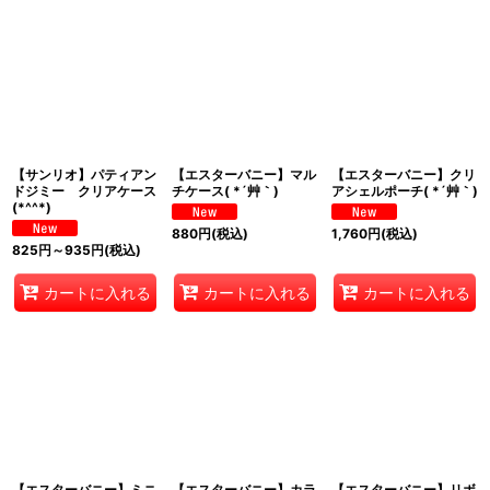
表示数
:
在庫あり
並び順
:
絞り込む
【サンリオ】パティアン
【エスターバニー】マル
【エスターバニー】クリ
ドジミー クリアケース
チケース( *´艸｀)
アシェルポーチ( *´艸｀)
(*^^*)
880
円
(税込)
1,760
円
(税込)
825
円
～935
円
(税込)
カートに入れる
カートに入れる
カートに入れる
【エスターバニー】ミニ
【エスターバニー】カラ
【エスターバニー】リボ