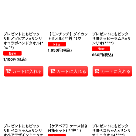
在庫あり
並び順
:
絞り込む
プレゼントにもピッタ
【モンチッチ】ダイカッ
プレゼントにもピッタ
リ!!!メゾピアノ×サンリ
トタオル( *´艸｀)♡
リ!!!クッピーラムネ×サ
オコラボハンドタオル(*
ンリオ(*^^*)
´ω`*)
1,650
円
(税込)
660
円
(税込)
1,100
円
(税込)
カートに入れる
カートに入れる
カートに入れる
プレゼントにもピッタ
【ケアベア】ケース付き
プレゼントにもピッタ
リ!!!ペコちゃん×サンリ
付箋セット( *´艸｀)
リ!!!ペコちゃん×サンリ
オペアデザインミニタオ
オミニタオル(*^^*)