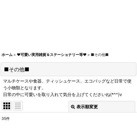
ホーム
>
♥可愛い実用雑貨＆ステーショナリー等♥
>
■その他■
■その他■
マルチケースや食器、ティッシュケース、エコバッグなど日常で使
う小物類となります。
日常の中に可愛いを取り入れて気分を上げてくださいね(*^^)v
表示順変更
閉じる
35
件
表示数
: