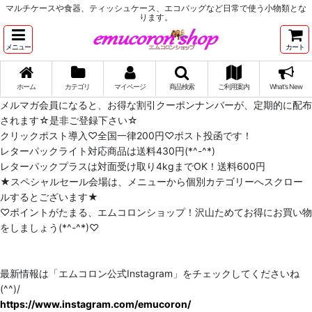
マルチケースや食器、ティッシュケース、エコバッグなど日常で使う小物類とな
ります。
メニュー
カート
ホーム
カテゴリ
マイページ
商品検索
ご利用案内
What's New
メルマガ会員になると、お得な割引クーポンナンバーが、定期的に配布
されます☆是非ご登録下さい☆
クリックポスト導入♡全国一律200円♡ポスト投函です！
レターパックライト対応商品は送料430円(*^-^*)
レターパックプラスは対面受け取り4kgまでOK！送料600円
★スペシャルセール会場は、メニューから個別カテゴリーへスクロー
ルするとございます★
♡ポイントがたまる、エムコロンショップ！沢山ためてお得にお買い物
をしましょう(*^-^*)♡
最新情報は「エムコロン公式Instagram」をチェックしてくださいね
(^^)/
https://www.instagram.com/emucoron/