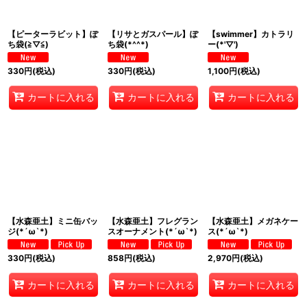
【ピーターラビット】ぽ
【リサとガスパール】ぽ
【swimmer】カトラリ
ち袋(≧▽≦)
ち袋(*^^*)
ー(*'▽')
330
円
(税込)
330
円
(税込)
1,100
円
(税込)
カートに入れる
カートに入れる
カートに入れる
【水森亜土】ミニ缶バッ
【水森亜土】フレグラン
【水森亜土】メガネケー
ジ(*´ω`*)
スオーナメント(*´ω`*)
ス(*´ω`*)
330
円
(税込)
858
円
(税込)
2,970
円
(税込)
カートに入れる
カートに入れる
カートに入れる