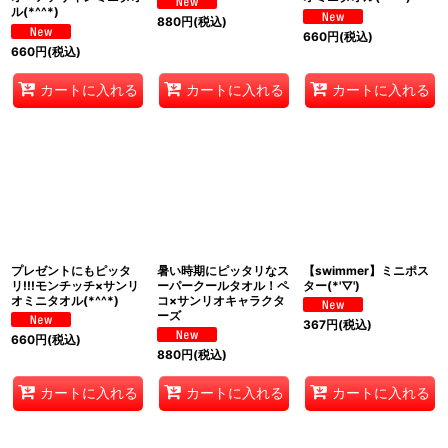
ル(*^^*)
880
円
(税込)
660
円
(税込)
660
円
(税込)
カートに入れる
カートに入れる
カートに入れる
プレゼントにもピッタ
暑い時期にピッタリなス
【swimmer】ミニポス
リ!!!モンチッチ×サンリ
ーパークールタオル！ペ
ター(*'▽')
オミニタオル(*^^*)
コ×サンリオキャラクタ
ーズ
367
円
(税込)
660
円
(税込)
880
円
(税込)
カートに入れる
カートに入れる
カートに入れる