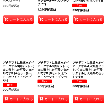
ボール(*^^*)
ラクターオーバルブラシ
した可愛いタオルです!!
(*^^*)
660
円
(税込)
1,210
円
(税込)
330
円
(税込)
カートに入れる
カートに入れる
カートに入れる
プチギフトに最適★彡ベ
プチギフトに最適★彡ベ
プチギフトに最適★彡ベ
アータオル3個セット♪く
アータオル3個セット♪く
アータオル＆入浴剤セッ
まの形をした可愛いタオ
まの形をした可愛いタオ
ト♪くまの形をした可愛
ルです!!
[
Aセット(レッ
ルです!!
[
Bセット(ピン
いタオルと入浴剤のセッ
ド・ホワイト・パープ
ク・ベージュ・ブルー)
]
トです!!
ル)
]
900
円
(税込)
500
円
(税込)
900
円
(税込)
カートに入れる
カートに入れる
カートに入れる