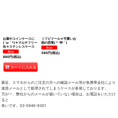
お薬やコインケースに
ソフビドール☆可愛いお
(´ω｀*)☆マルチフリー
顔の恐竜( *´艸｀)
缶☆ステンレスケース
580
円
(税込)
880
円
(税込)
カートに入れる
最近、スマホからのご注文の方への確認メール等が各携帯会社により
迷惑メールとして処理されてしまうケースが多発しております。
万が一、弊社からのメールが届いていない場合は、お電話をいただけ
ると
幸いです。03-5946-9301