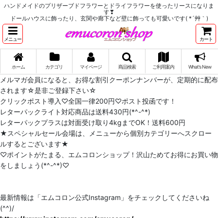
ハンドメイドのプリザーブドフラワーとドライフラワーを使ったリースになりま
す❣
ドールハウスに飾ったり、玄関や廊下など壁に飾っても可愛いです( *´艸｀)
メニュー
カート
ホーム
カテゴリ
マイページ
商品検索
ご利用案内
What's New
メルマガ会員になると、お得な割引クーポンナンバーが、定期的に配布
されます☆是非ご登録下さい☆
クリックポスト導入♡全国一律200円♡ポスト投函です！
レターパックライト対応商品は送料430円(*^-^*)
レターパックプラスは対面受け取り4kgまでOK！送料600円
★スペシャルセール会場は、メニューから個別カテゴリーへスクロー
ルするとございます★
♡ポイントがたまる、エムコロンショップ！沢山ためてお得にお買い物
をしましょう(*^-^*)♡
最新情報は「エムコロン公式Instagram」をチェックしてくださいね
(^^)/