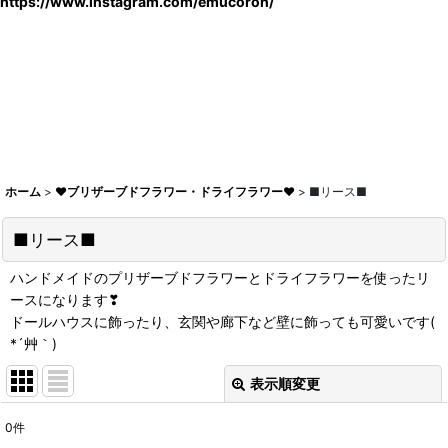
https://www.instagram.com/emucoron/
ホーム
>
♥ブリザーブドフラワー・ドライフラワー♥
>
■リース■
■リース■
ハンドメイドのプリザーブドフラワーとドライフラワーを使ったリ
ースになります❣
ドールハウスに飾ったり、玄関や廊下など壁に飾っても可愛いです(
*´艸｀)
表示順変更
閉じる
0
件
表示数
: