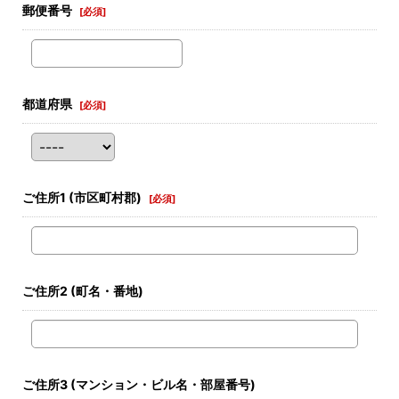
郵便番号
[
必須
]
都道府県
[
必須
]
ご住所1
(市区町村郡)
[
必須
]
ご住所2
(町名・番地)
ご住所3
(マンション・ビル名・部屋番号)