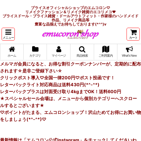
ブライスオフィシャルショップのエムコロン♡
リメイクファッション＆リメイク雑貨のエコリメコ♥
ブライスドール・ブライス雑貨・ドールアウトフィット・作家様のハンドメイド
作品、リメイク商品等
豊富な品揃えでお待ちしております(*^^)v
メニュー
カート
ホーム
カテゴリ
マイページ
商品検索
ご利用案内
What's New
メルマガ会員になると、お得な割引クーポンナンバーが、定期的に配布
されます☆是非ご登録下さい☆
クリックポスト導入♡全国一律200円♡ポスト投函です！
レターパックライト対応商品は送料430円(*^-^*)
レターパックプラスは対面受け取り4kgまでOK！送料600円
★スペシャルセール会場は、メニューから個別カテゴリーへスクロー
ルするとございます★
♡ポイントがたまる、エムコロンショップ！沢山ためてお得にお買い物
をしましょう(*^-^*)♡
最新情報は「エムコロン公式Instagram」をチェックしてくださいね