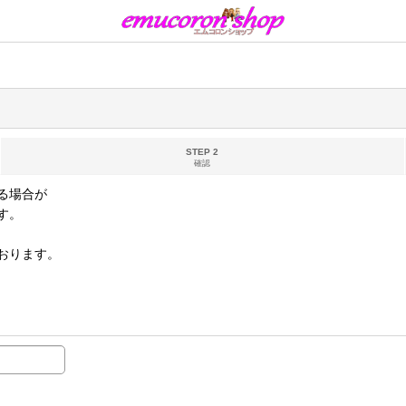
STEP 2
確認
る場合が
す。
おります。