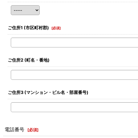
ご住所1
(市区町村郡)
[
必須
]
ご住所2
(町名・番地)
ご住所3
(マンション・ビル名・部屋番号)
電話番号
[
必須
]