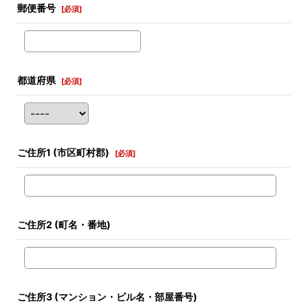
郵便番号
[
必須
]
都道府県
[
必須
]
ご住所1
(市区町村郡)
[
必須
]
ご住所2
(町名・番地)
ご住所3
(マンション・ビル名・部屋番号)