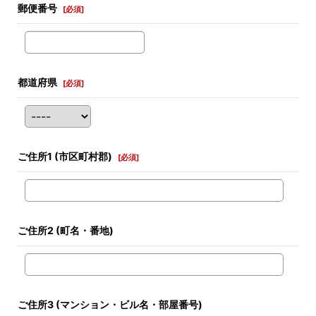
郵便番号
[
必須
]
都道府県
[
必須
]
ご住所1
(市区町村郡)
[
必須
]
ご住所2
(町名・番地)
ご住所3
(マンション・ビル名・部屋番号)