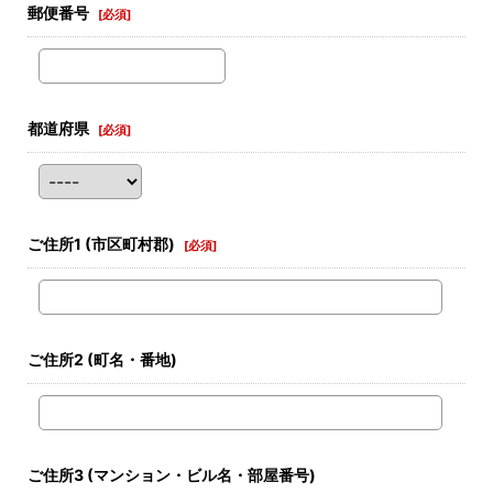
郵便番号
[
必須
]
都道府県
[
必須
]
ご住所1
(市区町村郡)
[
必須
]
ご住所2
(町名・番地)
ご住所3
(マンション・ビル名・部屋番号)