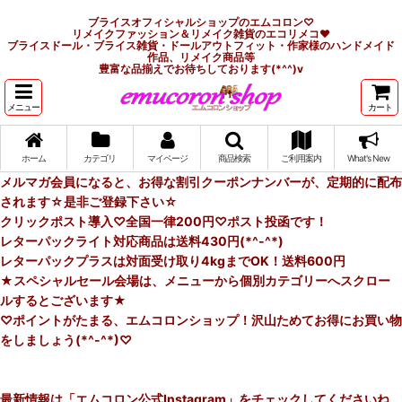
ブライスオフィシャルショップのエムコロン♡
リメイクファッション＆リメイク雑貨のエコリメコ♥
ブライスドール・ブライス雑貨・ドールアウトフィット・作家様のハンドメイド
作品、リメイク商品等
豊富な品揃えでお待ちしております(*^^)v
メニュー
カート
ホーム
カテゴリ
マイページ
商品検索
ご利用案内
What's New
メルマガ会員になると、お得な割引クーポンナンバーが、定期的に配布
されます☆是非ご登録下さい☆
クリックポスト導入♡全国一律200円♡ポスト投函です！
レターパックライト対応商品は送料430円(*^-^*)
レターパックプラスは対面受け取り4kgまでOK！送料600円
★スペシャルセール会場は、メニューから個別カテゴリーへスクロー
ルするとございます★
♡ポイントがたまる、エムコロンショップ！沢山ためてお得にお買い物
をしましょう(*^-^*)♡
最新情報は「エムコロン公式Instagram」をチェックしてくださいね