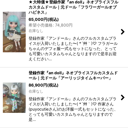
★大特価★登録作家『an doll』ネオブライスフル
カスタムドール｜元ドール「フラワーガールオブ
ハピネス」
65,000
円
(税込)
希望小売価格
:
74,800
円
在庫なし
登録作家『アンドール』さんのフルカスタムブラ
イスが入荷いたしました〜( *´艸｀)♡ フラガール
ちゃんのデフォ服一式もセットになった、とって
も可愛いカスタムちゃんとなりますので是非お迎
えください…
登録作家『an doll』ネオブライスフルカスタムド
ール｜元ドール「アーリッジタイムキーパー」
86,900
円
(税込)
在庫なし
登録作家『アンドール』さんのフルカスタムブラ
イスが入荷いたしました〜( *´艸｀)♡ 作家さん
(puyocutieさん)のお洋服一式もセットになった、
とっても可愛いカスタムちゃんとなりますので
是…