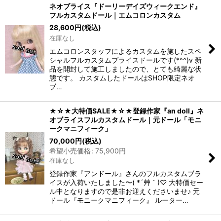
ネオブライス『ドーリーデイズウィークエンド』
フルカスタムドール｜エムコロンカスタム
在庫あり
28,600
円
(税込)
在庫なし
並び順
:
エムコロンスタッフによるカスタムを施したスペ
シャルフルカスタムブライスドールです(*^^)v 新
絞り込む
品を開封して施工しましたので、とても綺麗な状
態です。 カスタムしたドールはSHOP限定ネオ
ブ…
★☆★大特価SALE★☆★登録作家『an doll』ネ
オブライスフルカスタムドール｜元ドール「モニ
ークマニフィーク」
70,000
円
(税込)
希望小売価格
:
75,900
円
在庫なし
登録作家『アンドール』さんのフルカスタムブラ
イスが入荷いたしました〜( *´艸｀)♡ 大特価セー
ル中となりますので是非お迎えくださいませ♪ 元
ドール『モニークマニフィーク』 ルーター…