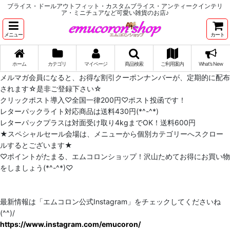
ブライス・ドールアウトフィット・カスタムブライス・アンティークインテリ
ア・ミニチュアなど可愛い雑貨のお店♪
メニュー
カート
ホーム
カテゴリ
マイページ
商品検索
ご利用案内
What's New
メルマガ会員になると、お得な割引クーポンナンバーが、定期的に配布
されます☆是非ご登録下さい☆
クリックポスト導入♡全国一律200円♡ポスト投函です！
レターパックライト対応商品は送料430円(*^-^*)
レターパックプラスは対面受け取り4kgまでOK！送料600円
★スペシャルセール会場は、メニューから個別カテゴリーへスクロー
ルするとございます★
♡ポイントがたまる、エムコロンショップ！沢山ためてお得にお買い物
をしましょう(*^-^*)♡
最新情報は「エムコロン公式Instagram」をチェックしてくださいね
(^^)/
https://www.instagram.com/emucoron/