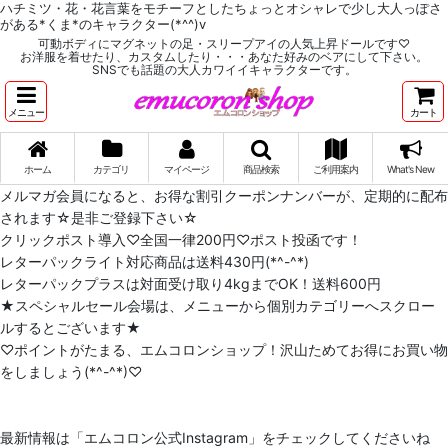
ハチミツ・花・花言葉をモチーフとしたちょっとオシャレで少し大人っぽさ
がある*くま*のキャラクター(*^^)v
可動ボディにマグネットの足・スリープアイの人気上昇ドールです♡
お洋服を着せたり、カスタムしたり・・・あなた好みのベアにして下さい。
SNSでも話題の大人カワイイキャラクターです。
メニュー
カート
ホーム
カテゴリ
マイページ
商品検索
ご利用案内
What's New
メルマガ会員になると、お得な割引クーポンナンバーが、定期的に配布
されます☆是非ご登録下さい☆
クリックポスト導入♡全国一律200円♡ポスト投函です！
レターパックライト対応商品は送料430円(*^-^*)
レターパックプラスは対面受け取り4kgまでOK！送料600円
★スペシャルセール会場は、メニューから個別カテゴリーへスクロー
ルするとございます★
♡ポイントがたまる、エムコロンショップ！沢山ためてお得にお買い物
をしましょう(*^-^*)♡
最新情報は「エムコロン公式Instagram」をチェックしてくださいね