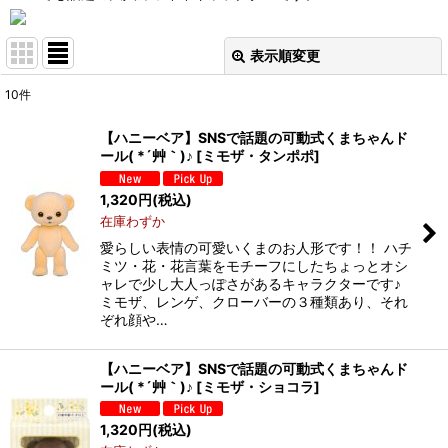
表示順変更
閉じる
10
件
サブカテゴリ
:
【ハニーベア】SNSで話題の可動式くまちゃんド
ール( *´艸｀)♪
[
ミモザ・タンポポ
]
表示数
:
1,320
円
(税込)
在庫あり
在庫わずか
愛らしい表情の可愛いくまのお人形です！！ ハチ
並び順
:
ミツ・花・花言葉をモチーフにしたちょっとオシ
ャレで少し大人っぽさがあるキャラクターです♪
ミモザ、レンゲ、クローバーの３種類あり、それ
絞り込む
ぞれ顔や…
【ハニーベア】SNSで話題の可動式くまちゃんド
ール( *´艸｀)♪
[
ミモザ・ショコラ
]
1,320
円
(税込)