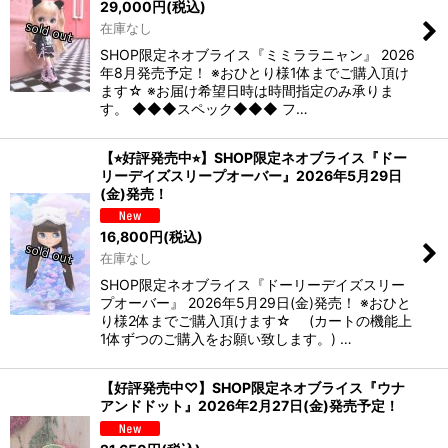
29,000
円
(税込)
在庫なし
SHOP限定ネオブライス『ミミララニャン』 2026
年8月発売予定！ ※おひとり様1体までご購入頂け
ます☆ ※お届け希望日時は時間指定のみ承りま
す。 ◆◆◆スペック◆◆◆ フ…
【⭐︎好評発売中⭐︎】SHOP限定ネオブライス『ドー
リーデイズスリープオーバー』2026年5月29日
(金)発売！
16,800
円
(税込)
在庫なし
SHOP限定ネオブライス『ドーリーデイズスリー
プオーバー』 2026年5月29日(金)発売！ ※おひと
り様2体までご購入頂けます☆ (カートの機能上
1体ずつのご購入をお願い致します。) …
【好評発売中♡】SHOP限定ネオブライス『ウナ
アンドドット』2026年2月27日(金)発売予定！