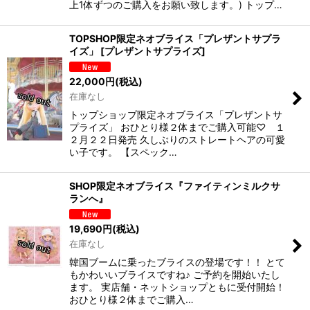
上1体ずつのご購入をお願い致します。) トップ…
TOPSHOP限定ネオブライス「プレザントサプラ
イズ」
[
プレザントサプライズ
]
22,000
円
(税込)
在庫なし
トップショップ限定ネオブライス「プレザントサ
プライズ」 おひとり様２体までご購入可能♡ １
２月２２日発売 久しぶりのストレートヘアの可愛
い子です。 【スペック…
SHOP限定ネオブライス『ファイティンミルクサ
ランへ』
19,690
円
(税込)
在庫なし
韓国ブームに乗ったブライスの登場です！！ とて
もかわいいブライスですね♪ ご予約を開始いたし
ます。 実店舗・ネットショップともに受付開始！
おひとり様２体までご購入…