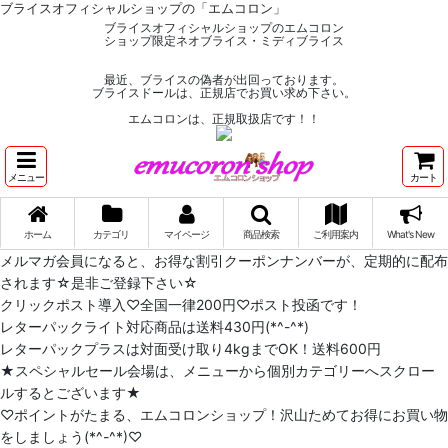
ブライスオフィシャルショップの「エムコロン」
ブライスオフィシャルショップのエムコロン
ショップ限定ネオブライス・ミディブライス
最近、ブライスの偽者が出回っております。
ブライスドールは、正規店でお買い求め下さい。
エムコロンは、正規取扱店です！！
メニュー
カート
ホーム
カテゴリ
マイページ
商品検索
ご利用案内
What's New
メルマガ会員になると、お得な割引クーポンナンバーが、定期的に配布
されます☆是非ご登録下さい☆
クリックポスト導入♡全国一律200円♡ポスト投函です！
レターパックライト対応商品は送料430円(*^-^*)
レターパックプラスは対面受け取り4kgまでOK！送料600円
★スペシャルセール会場は、メニューから個別カテゴリーへスクロー
ルするとございます★
♡ポイントがたまる、エムコロンショップ！沢山ためてお得にお買い物
をしましょう(*^-^*)♡