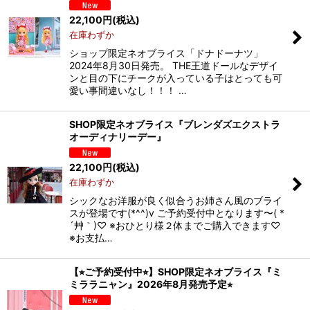
22,100
円
(税込)
在庫わずか
ショップ限定ネオブライス「ドナドーナツ」
2024年8月30日発売。 THE王道ドールなデザイ
ンと目の下にチークが入っている子はとっても可
愛い事間違いなし！！！ …
SHOP限定ネオブライス『ブレンダズエクストラ
オーディナリーデー』
22,100
円
(税込)
在庫わずか
シックなお洋服が良く似合うお姉さん風のブライ
スが登場です(*^^)v ご予約受付中となります〜( *
´艸｀)♡ ※おひとり様２体までご購入できます♡
※お支払…
【⭐︎ご予約受付中⭐︎】SHOP限定ネオブライス『ミ
ミララニャン』2026年8月発売予定⭐︎