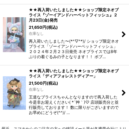
★★再入荷いたしました★★ショップ限定ネオブ
ライス『ゾーイアンドハーペットフィッシュ』２
月23日(金)発売
21,650
円
(税込)
在庫なし
再入荷いたしました〜(*^▽^*)/ ショップ限定ネオ
ブライス「ゾーイアンドハーペットフィッシュ」
２０２４年２月２３日発売 ネオブライスでは8年
ぶりの着ぐるみの子となります！！ ボブ…
★★再入荷いたしました★★ショップ限定ネオブ
ライス「ディアフォレストディアー」
21,500
円
(税込)
在庫なし
王道なブライスちゃんとなりますので再入荷した
今是非お迎えください( *´艸｀)♡ 店頭販売分と並
行販売しております！ 数に限りがございますので
お早めにどうぞ(^^)/ …
最近、スマホからのご注文の方への確認メール等が各携帯会社により