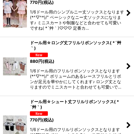
在庫あり
770
円
(税込)
1/6ドール用のシンプルニー丈ソックスとなります
並び順
:
(*^▽^*)/" ベーシックなニー丈ソックスになりま
す♪ ミニスカートや制服などと合わせても可愛い
ですね( *´艸｀)♡♡♡ 定番カ…
絞り込む
ドール用☆ロング丈フリルリボンソックス( *´艸
｀)
880
円
(税込)
1/6ドール用のフリルリボンソックスとなります
(*^▽^*)/" ボリュームのあるレースフリルとリボ
ンが足元を華やかにしてくれます♪ ロング丈とな
りますのでミニスカートと合わせても可愛いで…
ドール用☆シュート丈フリルリボンソックス( *
´艸｀)
770
円
(税込)
1/6ドール用のフリルリボンソックスとなります