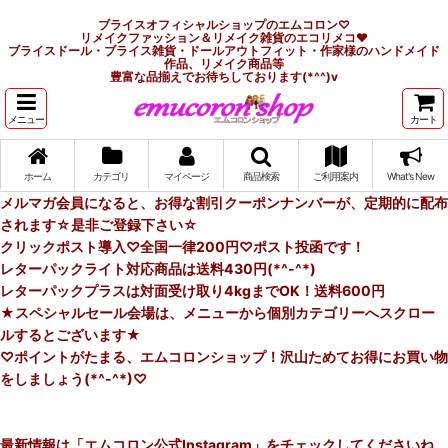
ブライスオフィシャルショップのエムコロン♡
リメイクファッション＆リメイク雑貨のエコリメコ♥
ブライスドール・ブライス雑貨・ドールアウトフィット・作家様のハンドメイド
作品、リメイク商品等
豊富な品揃えでお待ちしております(*^^)v
メニュー
カート
ホーム
カテゴリ
マイページ
商品検索
ご利用案内
What's New
メルマガ会員になると、お得な割引クーポンナンバーが、定期的に配布
されます☆是非ご登録下さい☆
クリックポスト導入♡全国一律200円♡ポスト投函です！
レターパックライト対応商品は送料430円(*^-^*)
レターパックプラスは対面受け取り4kgまでOK！送料600円
★スペシャルセール会場は、メニューから個別カテゴリーへスクロー
ルするとございます★
♡ポイントがたまる、エムコロンショップ！沢山ためてお得にお買い物
をしましょう(*^-^*)♡
最新情報は「エムコロン公式Instagram」をチェックしてくださいね