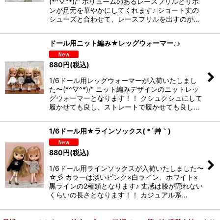
(*^▽^*)/" ボリュームのあるレースフリルとリボ
ンが足元を華やかにしてくれます♪ ショート丈の
シューズと合わせて、レースフリルを出すのが…
ドール用ニット編み★レッグウォーマー♪♪
880
円
(税込)
1/6ドール用レッグウォーマーが入荷いたしまし
た〜(*^▽^*)/" ニット編みデザインのニットレッ
グウォーマーとなります！！ クシュクシュにして
履かせても良し、ストレートで履かせても良し…
1/6ドール用★ラインソックス( *´艸｀)
880
円
(税込)
1/6ドール用ラインソックスが入荷いたしました〜
☆彡 カラーは淡いピンク×白ライン、ホワイト×
黒ラインの2種類となります♪ 丈感は膝が隠れない
くらいの長さとなります！！ カジュアル系…