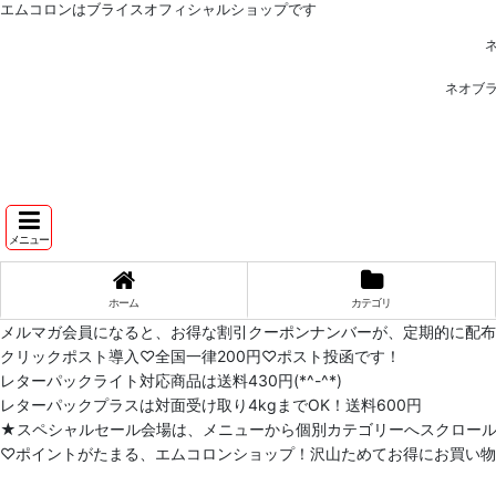
エムコロンはブライスオフィシャルショップです
ネオブ
メニュー
ホーム
カテゴリ
メルマガ会員になると、お得な割引クーポンナンバーが、定期的に配
クリックポスト導入♡全国一律200円♡ポスト投函です！
レターパックライト対応商品は送料430円(*^-^*)
レターパックプラスは対面受け取り4kgまでOK！送料600円
★スペシャルセール会場は、メニューから個別カテゴリーへスクロー
♡ポイントがたまる、エムコロンショップ！沢山ためてお得にお買い物をし