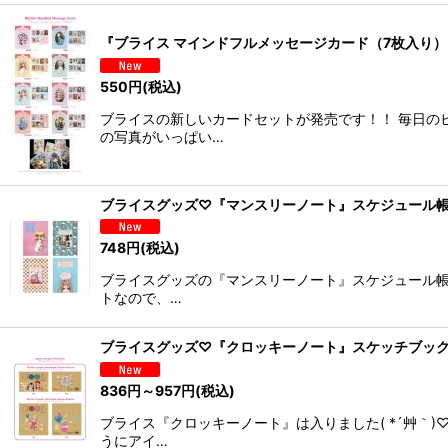
『ブライス マインドフルメッセージカード（7枚入り）』(
550
円
(税込)
ブライスの新しいカードセットが発売です！！ 毎日の
の写真がいっぱい…
ブライスグッズ♡『マンスリーノート』スケジュール帳( 
748
円
(税込)
ブライスグッズの『マンスリーノート』スケジュール帳で
トなので、…
ブライスグッズ♡『クロッキーノート』スケッチブック( 
836
円
～957
円
(税込)
ブライス『クロッキーノート』は入りました( *´艸｀
うにアイ…