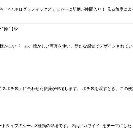
´艸｀)♡ ホログラフィックステッカーに新柄が仲間入り！ 見る角度
´艸｀)♡
 懐かしいドール、懐かしい写真を使い、新たな感覚でデザインされてい
ブライスポチ袋」に合わせた便箋が登場します。 ポチ袋を渡すとき、この
シートタイプのシール3種類の登場です。 柄は ”カワイイ” をテーマに