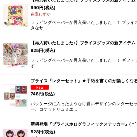
990
円
(税込)
在庫わずか
ラッピングペーパーが再入荷いたしました！！ ブライス
きなサ…
【再入荷いたしました♪】ブライスグッズの新アイテム『
825
円
(税込)
ラッピングペーパーが再入荷いたしました！！ ギフトラ
す…
ブライス『レターセット』★手紙を書くのが楽しくなる可
748
円
(税込)
パッケージに入ったような可愛いデザインのレターセッ
ー、コケットリュミエ…
新柄登場『ブライスホログラフィックステッカー』( *´
528
円
(税込)