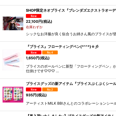
SHOP限定ネオブライス『ブレンダズエクストラオー
22,100
円
(税込)
在庫わずか
シックなお洋服が良く似合うお姉さん風のブライスが登場です
『ブライス』フローティングペン(*^^*)☆彡
1,650
円
(税込)
ブライスのボールペンに新型「フローティングペン」が
仕掛けです♡♡♡ …
ブライスグッズの新アイテム『ブライスぷくぷくシール』(
935
円
(税込)
アーティストMILK BBIさんとのコラボレーションシ
【再入荷いたしました♪】ブライスグッズの新アイテム『