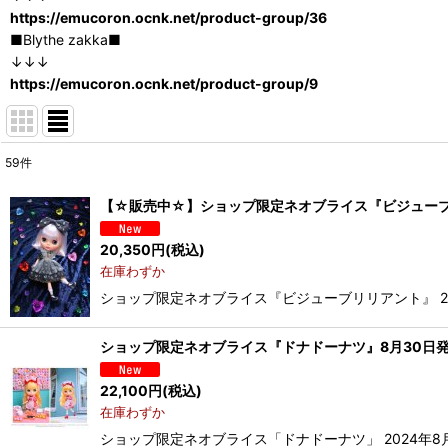
https://emucoron.ocnk.net/product-group/36
■Blythe zakka■
↓↓↓
https://emucoron.ocnk.net/product-group/9
59
件
サブカテゴリ
:
【☆販売中☆】ショップ限定ネオブライス『ビジューブリ
表示数
:
20,350
円
(税込)
在庫わずか
在庫あり
ショップ限定ネオブライス『ビジューブリリアント』 20
並び順
:
ショップ限定ネオブライス『ドナドーナツ』8月30日
22,100
円
(税込)
在庫わずか
ショップ限定ネオブライス「ドナドーナツ」 2024年