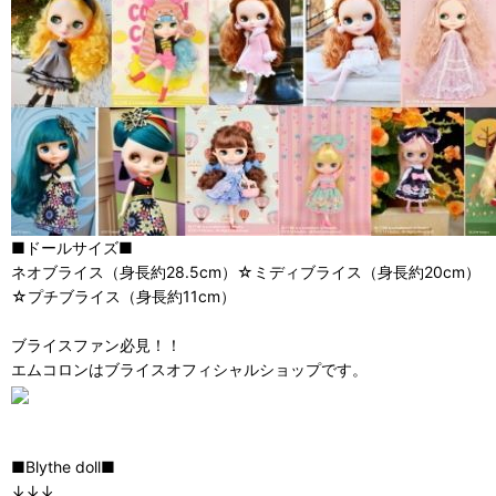
■ドールサイズ■
ネオブライス（身長約28.5cm）☆ミディブライス（身長約20cm）
☆プチブライス（身長約11cm）
ブライスファン必見！！
エムコロンはブライスオフィシャルショップです。
■Blythe doll■
↓↓↓