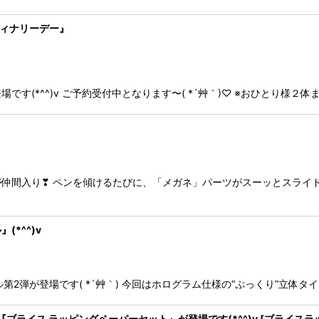
ディナリーデー』
(*^^)v ご予約受付中となります〜( *´艸｀)♡ ※おひとり様２体
仲間入り❣ ペンを傾けるたびに、「メガネ」パーツがスーッとスライ
*^^)v
ール第2弾が登場です( *´艸｀) 今回はホログラム仕様の“ぷっくり”立
ブライス ラッピングペーパーセット』が登場です(*^^)v
[
ブライスラ