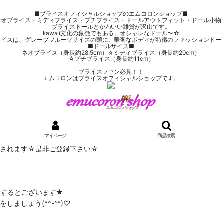
■ブライスオフィシャルショップのエムコロンショップ■
ネオブライス・ミディブライス・プチブライス・ドールアウトフィット・ドール小物
ブライスドールとかわいい雑貨が沢山です。
kawaii文化の象徴でもある、オシャレなドール〜☆
ライスは、グレープフルーツサイズの頭に、華奢なボディが特徴のファッションドー
■ドールサイズ■
ネオブライス（身長約28.5cm）☆ミディブライス（身長約20cm）
☆プチブライス（身長約11cm）
ブライスファン必見！！
エムコロンはブライスオフィシャルショップです。
マイページ
商品検索
布されます☆是非ご登録下さい☆
ルするとございます★
ましょう(*^-^*)♡