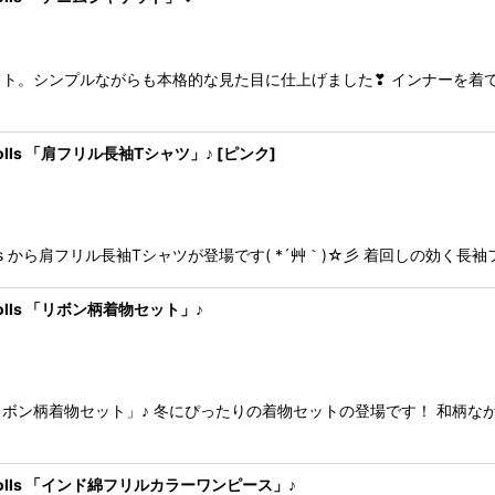
ト。シンプルながらも本格的な見た目に仕上げました❣ インナーを着てい
or dolls 「肩フリル長袖Tシャツ」♪
[
ピンク
]
ion for dolls から肩フリル長袖Tシャツが登場です( *´艸｀)☆彡 着回し
or dolls 「リボン柄着物セット」♪
ボン柄着物セット」♪ 冬にぴったりの着物セットの登場です！ 和柄な
 for dolls 「インド綿フリルカラーワンピース」♪