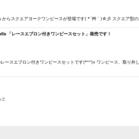
ion for dolls からスクエアヨークワンピースが登場です( *´艸｀)☆彡 
on for dolls 「レースエプロン付きワンピースセット」発売です！
ースエプロン付きワンピースセットです(*^^)v ワンピース、取り
ると