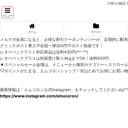
CWCの純正
メニュー
ホーム
カテゴリ
メルマガ会員になると、お得な割引クーポンナンバーが、定期的に配
クリックポスト導入♡全国一律200円♡ポスト投函です！
レターパックライト対応商品は送料430円(*^-^*)
レターパックプラスは対面受け取り4kgまでOK！送料600円
★スペシャルセール会場は、メニューから個別カテゴリーへスクロー
♡ポイントがたまる、エムコロンショップ！沢山ためてお得にお買い物をし
最新情報は「エムコロン公式Instagram」をチェックしてくださいね(^^)
https://www.instagram.com/emucoron/