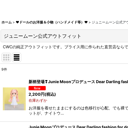
ホーム
>
♥ドールのお洋服＆小物（ハンドメイド等）♥
>
ジュニームーン公式ア
ジュニームーン公式アウトフィット
CWCの純正アウトフィットです。ブライス用に作られた直営店なら
9
件
表示数
:
新柄登場❣Junie Moonプロデュース Dear Darling f
在庫あり
2,200
円
(税込)
在庫わずか
並び順
:
お洋服を着せたままにするのは色移行が心配、でも裸で
ットが、ナイトウ…
Junie Moonプロデュース Dear Darling fashion f