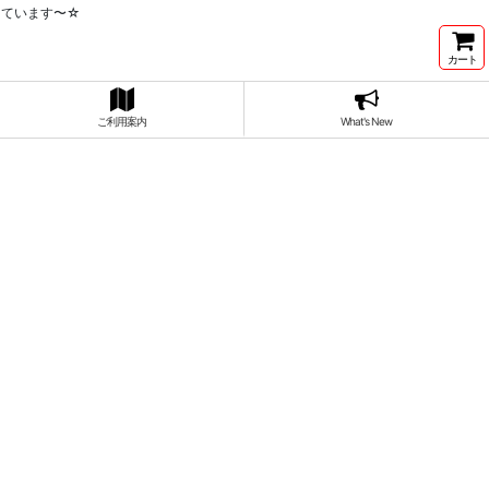
っています〜☆
カート
ご利用案内
What's New