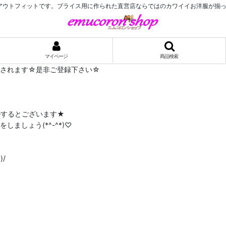
アウトフィットです。ブライス用に作られた直営店ならではのカワイイお洋服が揃
マイページ
商品検索
布されます☆是非ご登録下さい☆
ルするとございます★
ましょう(*^-^*)♡
/