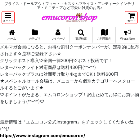
ブライス・ドールアウトフィット・カスタムブライス・アンティークインテリ
ア・ミニチュアなど可愛い雑貨のお店♪
メニュー
カート
ホーム
カテゴリ
マイページ
商品検索
ご利用案内
What's New
メルマガ会員になると、お得な割引クーポンナンバーが、定期的に配布
されます☆是非ご登録下さい☆
クリックポスト導入♡全国一律200円♡ポスト投函です！
レターパックライト対応商品は送料430円(*^-^*)
レターパックプラスは対面受け取り4kgまでOK！送料600円
★スペシャルセール会場は、メニューから個別カテゴリーへスクロー
ルするとございます★
♡ポイントがたまる、エムコロンショップ！沢山ためてお得にお買い物
をしましょう(*^-^*)♡
最新情報は「エムコロン公式Instagram」をチェックしてくださいね
(^^)/
https://www.instagram.com/emucoron/