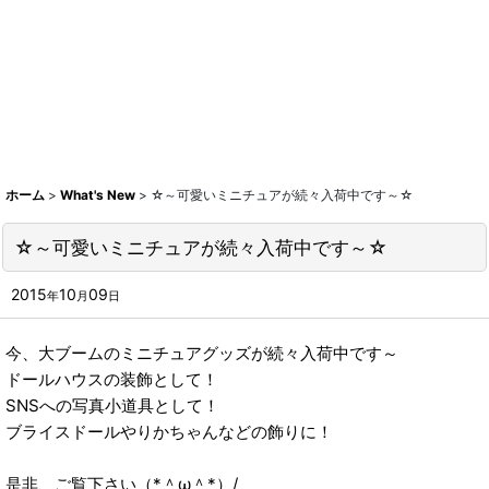
ホーム
>
What's New
>
☆～可愛いミニチュアが続々入荷中です～☆
☆～可愛いミニチュアが続々入荷中です～☆
2015
10
09
年
月
日
今、大ブームのミニチュアグッズが続々入荷中です～
ドールハウスの装飾として！
SNSへの写真小道具として！
ブライスドールやりかちゃんなどの飾りに！
是非、ご覧下さい（*＾ω＾*）/