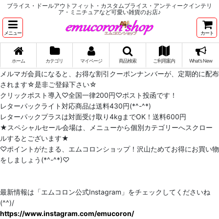
ブライス・ドールアウトフィット・カスタムブライス・アンティークインテリ
ア・ミニチュアなど可愛い雑貨のお店♪
メニュー
カート
ホーム
カテゴリ
マイページ
商品検索
ご利用案内
What's New
メルマガ会員になると、お得な割引クーポンナンバーが、定期的に配布
されます☆是非ご登録下さい☆
クリックポスト導入♡全国一律200円♡ポスト投函です！
レターパックライト対応商品は送料430円(*^-^*)
レターパックプラスは対面受け取り4kgまでOK！送料600円
★スペシャルセール会場は、メニューから個別カテゴリーへスクロー
ルするとございます★
♡ポイントがたまる、エムコロンショップ！沢山ためてお得にお買い物
をしましょう(*^-^*)♡
最新情報は「エムコロン公式Instagram」をチェックしてくださいね
(^^)/
https://www.instagram.com/emucoron/