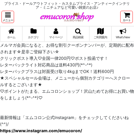
ブライス・ドールアウトフィット・カスタムブライス・アンティークインテリ
ア・ミニチュアなど可愛い雑貨のお店♪
メニュー
カート
ホーム
カテゴリ
マイページ
商品検索
ご利用案内
What's New
メルマガ会員になると、お得な割引クーポンナンバーが、定期的に配布
されます☆是非ご登録下さい☆
クリックポスト導入♡全国一律200円♡ポスト投函です！
レターパックライト対応商品は送料430円(*^-^*)
レターパックプラスは対面受け取り4kgまでOK！送料600円
★スペシャルセール会場は、メニューから個別カテゴリーへスクロー
ルするとございます★
♡ポイントがたまる、エムコロンショップ！沢山ためてお得にお買い物
をしましょう(*^-^*)♡
最新情報は「エムコロン公式Instagram」をチェックしてくださいね
(^^)/
https://www.instagram.com/emucoron/