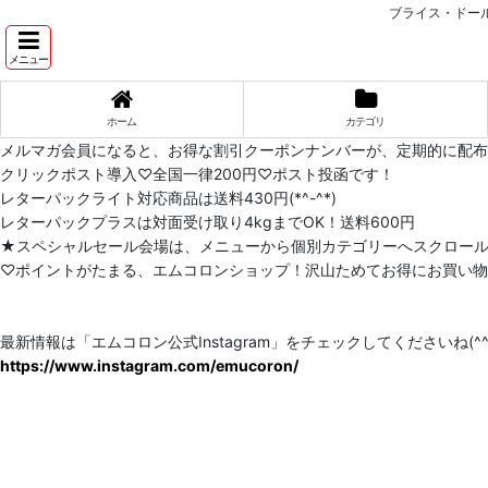
ブライス・ドー
メニュー
ホーム
カテゴリ
メルマガ会員になると、お得な割引クーポンナンバーが、定期的に配
クリックポスト導入♡全国一律200円♡ポスト投函です！
レターパックライト対応商品は送料430円(*^-^*)
レターパックプラスは対面受け取り4kgまでOK！送料600円
★スペシャルセール会場は、メニューから個別カテゴリーへスクロー
♡ポイントがたまる、エムコロンショップ！沢山ためてお得にお買い物をし
最新情報は「エムコロン公式Instagram」をチェックしてくださいね(^^)
https://www.instagram.com/emucoron/