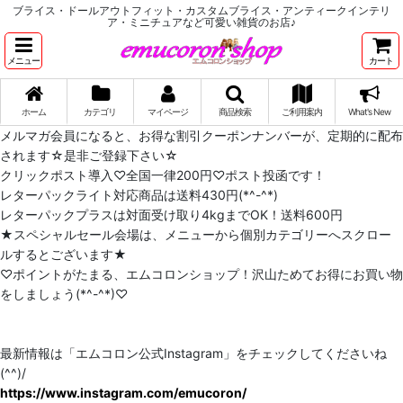
ブライス・ドールアウトフィット・カスタムブライス・アンティークインテリ
ア・ミニチュアなど可愛い雑貨のお店♪
メニュー
カート
ホーム
カテゴリ
マイページ
商品検索
ご利用案内
What's New
メルマガ会員になると、お得な割引クーポンナンバーが、定期的に配布
されます☆是非ご登録下さい☆
クリックポスト導入♡全国一律200円♡ポスト投函です！
レターパックライト対応商品は送料430円(*^-^*)
レターパックプラスは対面受け取り4kgまでOK！送料600円
★スペシャルセール会場は、メニューから個別カテゴリーへスクロー
ルするとございます★
♡ポイントがたまる、エムコロンショップ！沢山ためてお得にお買い物
をしましょう(*^-^*)♡
最新情報は「エムコロン公式Instagram」をチェックしてくださいね
(^^)/
https://www.instagram.com/emucoron/