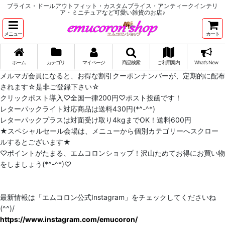
ブライス・ドールアウトフィット・カスタムブライス・アンティークインテリ
ア・ミニチュアなど可愛い雑貨のお店♪
メニュー
カート
ホーム
カテゴリ
マイページ
商品検索
ご利用案内
What's New
メルマガ会員になると、お得な割引クーポンナンバーが、定期的に配布
されます☆是非ご登録下さい☆
クリックポスト導入♡全国一律200円♡ポスト投函です！
レターパックライト対応商品は送料430円(*^-^*)
レターパックプラスは対面受け取り4kgまでOK！送料600円
★スペシャルセール会場は、メニューから個別カテゴリーへスクロー
ルするとございます★
♡ポイントがたまる、エムコロンショップ！沢山ためてお得にお買い物
をしましょう(*^-^*)♡
最新情報は「エムコロン公式Instagram」をチェックしてくださいね
(^^)/
https://www.instagram.com/emucoron/