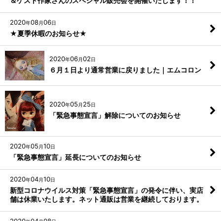
＆ゲスト作家さんのスペシャル販売会を開催いたします！！
2020
08
06
年
月
日
★夏季休暇のお知らせ★
2020
06
02
年
月
日
６月１日より通常営業に戻りました｜エムコロン
2020
05
25
年
月
日
「緊急事態宣言」解除についてのお知らせ
2020
05
10
年
月
日
「緊急事態宣言」延長についてのお知らせ
2020
04
10
年
月
日
新型コロナウイルス対策「緊急事態宣言」の発令に伴い、実店
舗は休業いたします。ネット通販は営業を継続しております。