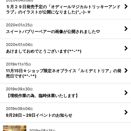
2020
04
08
年
月
日
５月２９日発売予定の「オディールマジカルトリッキーアンド
ラブ」のイラストが公開になりました(^_-)-☆
2020
01
25
年
月
日
スイートバブリーベアーの画像が公開されました♡
2020
01
04
年
月
日
あけましておめでとうございます(*^-^*)
2019
11
15
年
月
日
11月15日☆ショップ限定ネオブライス「ルミデミトリア」の発
売日です(*^-^*)
2019
09
30
年
月
日
【増税作業の為、臨時休業いたします】
2019
09
04
年
月
日
9月28日～29日イベントのお知らせ
2019
08
15