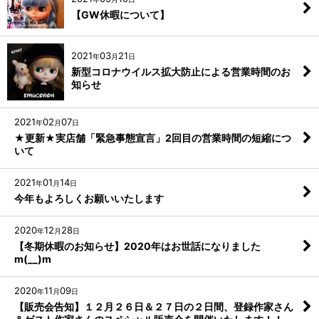
【GW休暇について】
2021
03
21
年
月
日
新型コロナウイルス拡大防止による営業時間のお
知らせ
2021
02
07
年
月
日
★更新★実店舗「緊急事態宣言」2回目の営業時間の短縮につ
いて
2021
01
14
年
月
日
今年もよろしくお願いいたします
2020
12
28
年
月
日
【冬期休暇のお知らせ】2020年はお世話になりました
m(__)m
2020
11
09
年
月
日
【販売会告知】１２月２６日＆２７日の２日間、登録作家さん