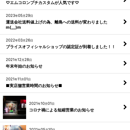
♡エムコロンプチカスタムが人気です♡
2023
05
29
年
月
日
運送会社送料値上げの為、離島への送料が変わりました
m(__)m
2022
03
26
年
月
日
ブライスオフィシャルショップの認定証が到着しました！！
2021
12
28
年
月
日
年末年始のお知らせ
2021
11
01
年
月
日
■実店舗営業時間のお知らせ■
2021
10
01
年
月
日
コロナ禍による短縮営業のお知らせ
2021
05
10
年
月
日