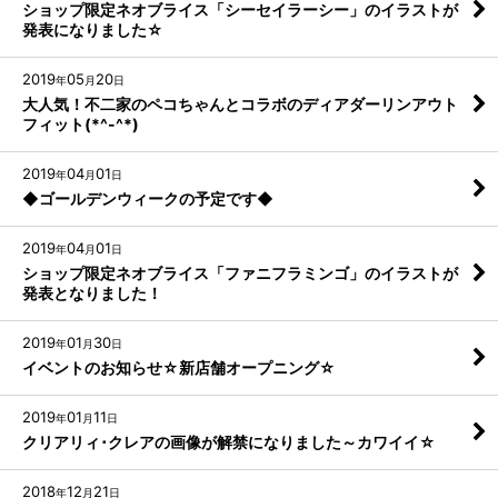
ショップ限定ネオブライス「シーセイラーシー」のイラストが
発表になりました☆
2019
05
20
年
月
日
大人気！不二家のペコちゃんとコラボのディアダーリンアウト
フィット(*^-^*)
2019
04
01
年
月
日
◆ゴールデンウィークの予定です◆
2019
04
01
年
月
日
ショップ限定ネオブライス「ファニフラミンゴ」のイラストが
発表となりました！
2019
01
30
年
月
日
イベントのお知らせ☆新店舗オープニング☆
2019
01
11
年
月
日
クリアリィ･クレアの画像が解禁になりました～カワイイ☆
2018
12
21
年
月
日