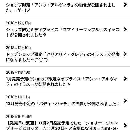
ショップ限定「アシャ・アルヴィラ」の画像が公開されまし
た。・∀・)ノ
2018
12
17
年
月
日
ショップ限定ミディブライス「スマイリーワッフル」のイラス
トが公開されました☆
2018
12
10
年
月
日
トップショップ限定「クリアリィ・クレア」のイラストが発表
になりました～(*^_^*)
2018
11
19
年
月
日
1月発売予定のショップ限定ネオブライス「アシャ・アルヴィ
ラ」のイラストが公開されました☆
2018
11
11
年
月
日
12月発売予定の「パディ・バッチ」の画像が公開されました！
2018
10
26
年
月
日
【発売日の変更】11月2日発売予定でした「ジョリー・ジャン
ブリーピピロッタ」☆11月30日へと変更になりましたm(･ω･