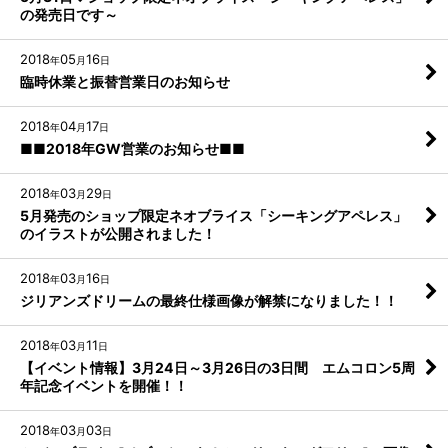
の発売日です～
2018
05
16
年
月
日
臨時休業と振替営業日のお知らせ
2018
04
17
年
月
日
■■2018年GW営業のお知らせ■■
2018
03
29
年
月
日
5月発売のショップ限定ネオブライス「シーキングアペレス」
のイラストが公開されました！
2018
03
16
年
月
日
ジリアンズドリームの最終仕様画像が解禁になりました！！
2018
03
11
年
月
日
【イベント情報】3月24日～3月26日の3日間 エムコロン5周
年記念イベントを開催！！
2018
03
03
年
月
日