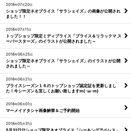
2018
07
20
年
月
日
ショップ限定ネオブライス「サラシェイズ」の画像が公開され
ました！！
2018
07
11
年
月
日
トップショップ限定ミディブライス「ブライス＆リラックマ ス
ーパースターズ」のイラストが公開されました～
2018
06
25
年
月
日
ショップ限定ネオブライス「サラシェイズ」のイラストが公開
されました～
2018
06
21
年
月
日
ブライスシーズン１６のトップショップ認定証を更新しまし
た！今シーズンも宜しくお願い致しますm(･ω･m)
2018
06
01
年
月
日
マーメイドタシャ画像解禁＆ご予約開始
2018
05
31
年
月
日
5月31日♡ショップ限定ネオブライス「シーキングアペレス」