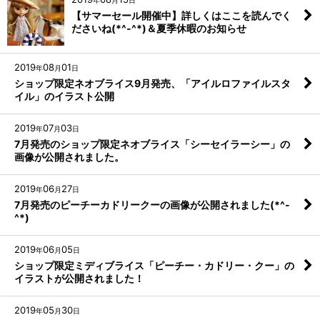
年
月
日
【サマーセール開催中】詳しくはここを読んでく
ださいね(*^-^*)＆夏季休暇のお知らせ
2019
08
01
年
月
日
ショップ限定ネオブライス9月発売、「アイルロファイルスタ
イル」のイラスト公開
2019
07
03
年
月
日
7月発売のショップ限定ネオブライス「シーセイラーシー」の
画像が公開されました。
2019
06
27
年
月
日
7月発売のピーチーカドリークーの画像が公開されました(*^-
^*)
2019
06
05
年
月
日
ショップ限定ミディブライス「ピーチー・カドリー・クー」の
イラストが公開されました！
2019
05
30
年
月
日