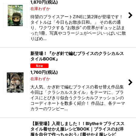
1,870
円
(税込)
在庫わずか
並び順
:
待望のブライスアートZINEに第2弾が登場です！
タイトルは「今日もお散歩日和。」 その名の通
絞り込む
り、ワクワクする “お散歩” の世界がギュッと詰ま
った1冊。写真やコラージュがページいっぱいに散
りばめ…
新登場！『かぎ針で編むブライスのクラシカルス
タイルBOOK』
1,760
円
(税込)
在庫わずか
大人気、かぎ針で編むブライスの着せ替え作品集
今回は「クラシカルスタイル」をテーマに、ブラ
イスにとびきり似合うクラシカルファッションの
コーディネートを数多く紹介！ 作品は、各テーマ
カラーのワンピー…
【新登場】入荷しました！！Blythe☆ブライスス
タイル着せかえ服レシピBOOK｜ブライスのお洋
服を自分で作っちゃおう♪
[
着せかえ服レシピ