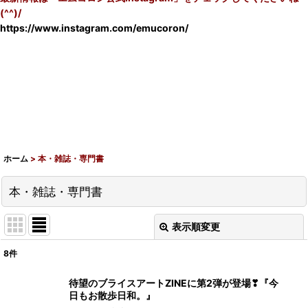
(^^)/
https://www.instagram.com/emucoron/
ホーム
>
本・雑誌・専門書
本・雑誌・専門書
表示順変更
閉じる
8
件
表示数
:
待望のブライスアートZINEに第2弾が登場❣『今
日もお散歩日和。』
在庫あり