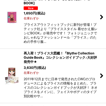
BOOK
]
1,650
円
(税込)
在庫わずか
ブライスアウトフィットブックに新刊が登場！ブ
ティック社より『ブライススタイル 着せかえ服レ
シピBOOK』が発売中です！ フォトジェニックで
おしゃれなファッションドール「ブライス」のた
めの手作り服…
再入荷！ブライス大図鑑！『Blythe Collection
Guide Book』コレクションガイドブック♪大好評
発売中★
3,630
円
(税込)
在庫わずか
2011年12月までに日本で発売されたCWCのプロ
デュースによるブライスの情報をまとめた、ブラ
イスのコレクションガイドブックが大好評！ ネオ
ブライスをメインに、フェイスやボディのタイプ
別比較やサ…