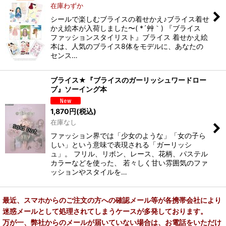
在庫わずか
シールで楽しむブライスの着せかえ♪ブライス着せ
かえ絵本が入荷しました〜( *´艸｀) 『ブライス
ファッションスタイリスト』ブライス 着せかえ絵
本は、人気のブライス8体をモデルに、あなたの
センス…
ブライス★『ブライスのガーリッシュワードロー
ブ』ソーイング本
1,870
円
(税込)
在庫なし
ファッション界では「少女のような」「女の子ら
しい」という意味で表現される「ガーリッシ
ュ」。 フリル、リボン、レース、花柄、パステル
カラーなどを使った、 若々しく甘い雰囲気のファ
ッションやスタイルを…
最近、スマホからのご注文の方への確認メール等が各携帯会社により
迷惑メールとして処理されてしまうケースが多発しております。
万が一、弊社からのメールが届いていない場合は、お電話をいただけ