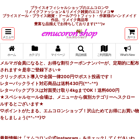
ブライスオフィシャルショップのエムコロン♡
リメイクファッション＆リメイク雑貨のエコリメコ♥
ブライスドール・ブライス雑貨・ドールアウトフィット・作家様のハンドメイド
作品、リメイク商品等
豊富な品揃えでお待ちしております(*^^)v
メニュー
カート
ホーム
カテゴリ
マイページ
商品検索
ご利用案内
What's New
メルマガ会員になると、お得な割引クーポンナンバーが、定期的に配布
されます☆是非ご登録下さい☆
クリックポスト導入♡全国一律200円♡ポスト投函です！
レターパックライト対応商品は送料430円(*^-^*)
レターパックプラスは対面受け取り4kgまでOK！送料600円
★スペシャルセール会場は、メニューから個別カテゴリーへスクロー
ルするとございます★
♡ポイントがたまる、エムコロンショップ！沢山ためてお得にお買い物
をしましょう(*^-^*)♡
最新情報は「エムコロン公式Instagram」をチェックしてくださいね