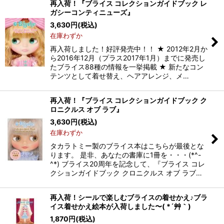
再入荷！『ブライス コレクションガイドブック レ
ガシーコンティニューズ』
3,630
円
(税込)
在庫わずか
再入荷しました！好評発売中！！ ★ 2012年2月か
ら2016年12月（プラス2017年1月）までに発売し
たブライス88種の情報を一挙掲載 ★ 新たなコン
テンツとして着せ替え、ヘアアレンジ、メ…
再入荷！『ブライス コレクションガイドブック ク
ロニクルス オブ ラブ』
3,630
円
(税込)
在庫わずか
タカラトミー製のブライス本はこちらが最後とな
ります。 是非、あなたの書庫に1冊を・・・(*^-
^*) ブライス20周年を記念して、『ブライス コレ
クションガイドブック クロニクルス オブ ラブ…
再入荷！シールで楽しむブライスの着せかえ♪ブラ
イス着せかえ絵本が入荷しました〜( *´艸｀)
1,870
円
(税込)