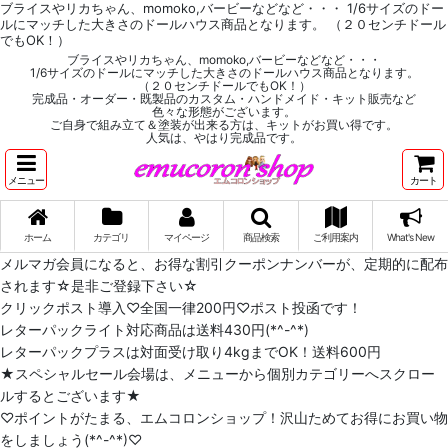
ブライスやリカちゃん、momoko,バービーなどなど・・・ 1/6サイズのドー
ルにマッチした大きさのドールハウス商品となります。 （２０センチドール
でもOK！）
ブライスやリカちゃん、momoko,バービーなどなど・・・
1/6サイズのドールにマッチした大きさのドールハウス商品となります。
（２０センチドールでもOK！）
完成品・オーダー・既製品のカスタム・ハンドメイド・キット販売など
色々な形態がございます。
ご自身で組み立て＆塗装が出来る方は、キットがお買い得です。
人気は、やはり完成品です。
メニュー
カート
ホーム
カテゴリ
マイページ
商品検索
ご利用案内
What's New
メルマガ会員になると、お得な割引クーポンナンバーが、定期的に配布
されます☆是非ご登録下さい☆
クリックポスト導入♡全国一律200円♡ポスト投函です！
レターパックライト対応商品は送料430円(*^-^*)
レターパックプラスは対面受け取り4kgまでOK！送料600円
★スペシャルセール会場は、メニューから個別カテゴリーへスクロー
ルするとございます★
♡ポイントがたまる、エムコロンショップ！沢山ためてお得にお買い物
をしましょう(*^-^*)♡