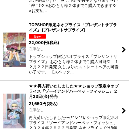
スが登場です(*^^)v ご予約受付中となります〜( *
´艸｀)♡ ※おひとり様２体までご購入できます♡
※お支払…
TOPSHOP限定ネオブライス「プレザントサプラ
イズ」
[
プレザントサプライズ
]
22,000
円
(税込)
在庫なし
トップショップ限定ネオブライス「プレザントサ
プライズ」 おひとり様２体までご購入可能♡ １
２月２２日発売 久しぶりのストレートヘアの可愛
い子です。 【スペック…
★★再入荷いたしました★★ショップ限定ネオブ
ライス『ゾーイアンドハーペットフィッシュ』２
月23日(金)発売
21,650
円
(税込)
在庫なし
再入荷いたしました〜(*^▽^*)/ ショップ限定ネオ
ブライス「ゾーイアンドハーペットフィッシュ」
２０２４年２月２３日発売 ネオブライスでは8年