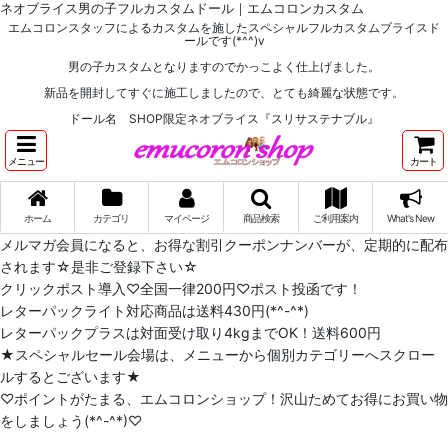
ネオブライス男の子フルカスタムドール｜エムコロンカスタム
エムコロンスタッフによるカスタムを施したスペシャルフルカスタムブライスド
ールです(*^^)v
男の子カスタムとなりますのでかっこよく仕上げました。
新品を開封してすぐに施工しましたので、とても綺麗な状態です。
ドール名 SHOP限定ネオブライス『スリサステナブル』
メニュー
カート
ホーム
カテゴリ
マイページ
商品検索
ご利用案内
What's New
メルマガ会員になると、お得な割引クーポンナンバーが、定期的に配布
されます☆是非ご登録下さい☆
クリックポスト導入♡全国一律200円♡ポスト投函です！
レターパックライト対応商品は送料430円(*^-^*)
レターパックプラスは対面受け取り4kgまでOK！送料600円
★スペシャルセール会場は、メニューから個別カテゴリーへスクロー
ルするとございます★
♡ポイントがたまる、エムコロンショップ！沢山ためてお得にお買い物
をしましょう(*^-^*)♡