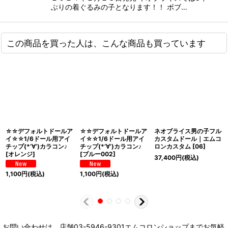
ぶりの着ぐるみの子となります！！ ボブ…
この商品を買った人は、こんな商品も買っています
☆☆デフォルトドールア
☆☆デフォルトドールア
ネオブライス男の子フル
イ☆☆1/6ドール用アイ
イ☆☆1/6ドール用アイ
カスタムドール｜エムコ
チップ(*‘∀‘)カラコン♪
チップ(*‘∀‘)カラコン♪
ロンカスタム
[
06
]
[
オレンジ
]
[
ブルー002
]
37,400
円
(税込)
1,100
円
(税込)
1,100
円
(税込)
お問い合わせは、店舗03-5946-9301エムコロンショップまでお気軽