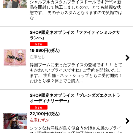
シャルフルカスタムブライスドールです(*^^)v 新
品を開封して施工しましたので、とても綺麗な状
態です。 男の子カスタムとなりますので笑顔では
な…
SHOP限定ネオブライス『ファイティンミルクサ
ランへ』
19,690
円
(税込)
在庫なし
韓国ブームに乗ったブライスの登場です！！ とて
もかわいいブライスですね♪ ご予約を開始いたし
ます。 実店舗・ネットショップともに受付開始！
おひとり様２体までご購入…
SHOP限定ネオブライス『ブレンダズエクストラ
オーディナリーデー』
22,100
円
(税込)
在庫わずか
シックなお洋服が良く似合うお姉さん風のブライ