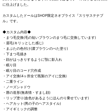
に仕上げました。
カスタムしたドールはSHOP限定ネオブライス『スリサステナブ
ル』です。
◆カスタム内容◆
・まつ毛交換(毛の短いブラウンのまつ毛に交換しています)
・眉毛(キリッとした感じ)
・まぶたの色付け(濃ブラウンのべた塗り)
・下まつ毛描き
・顔がはっきりするように顎に影入れ
・眠り目
・眠り目のコード穴作成
・アイ交換(4ヶ所全て既製のアイに交換)
・二重ライン
・ノーズシャドウ
・唇の造形(無表情・すまし顔)
・リップ塗り(血色があるようにほんのり乗せています)
・ヘアカット(男の子のヘアスタイル)
・アイギミックの調整