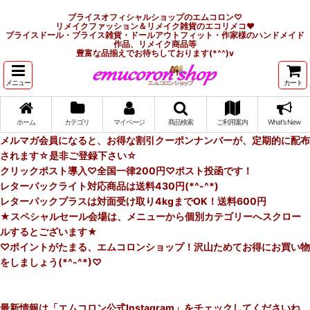
ブライスオフィシャルショップのエムコロン♡
リメイクファッション＆リメイク雑貨のエコリメコ♥
ブライスドール・ブライス雑貨・ドールアウトフィット・作家様のハンドメイド
作品、リメイク商品等
豊富な品揃えでお待ちしております(*^^)v
メニュー
カート
ホーム
カテゴリ
マイページ
商品検索
ご利用案内
What's New
メルマガ会員になると、お得な割引クーポンナンバーが、定期的に配布
されます☆是非ご登録下さい☆
クリックポスト導入♡全国一律200円♡ポスト投函です！
レターパックライト対応商品は送料430円(*^-^*)
レターパックプラスは対面受け取り4kgまでOK！送料600円
★スペシャルセール会場は、メニューから個別カテゴリーへスクロー
ルするとございます★
♡ポイントがたまる、エムコロンショップ！沢山ためてお得にお買い物
をしましょう(*^-^*)♡
最新情報は「エムコロン公式Instagram」をチェックしてくださいね