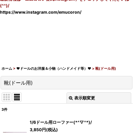
(^^)/
https://www.instagram.com/emucoron/
ホーム
>
♥ドールのお洋服＆小物（ハンドメイド等）♥
>
靴(ドール用)
靴(ドール用)
表示順変更
閉じる
3
件
表示数
:
1/6ドール用ローファー(*^▽^*)/
在庫あり
3,850
円
(税込)