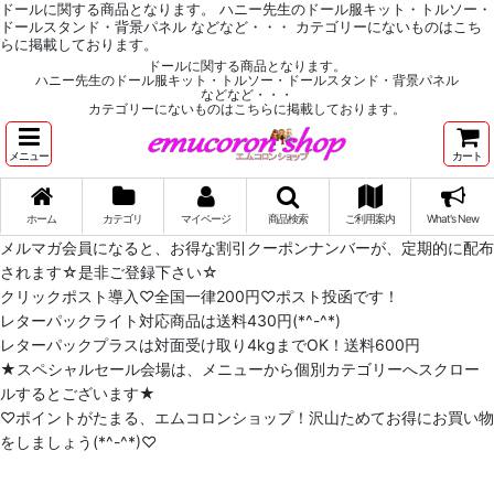
ドールに関する商品となります。 ハニー先生のドール服キット・トルソー・
ドールスタンド・背景パネル などなど・・・ カテゴリーにないものはこち
らに掲載しております。
ドールに関する商品となります。
ハニー先生のドール服キット・トルソー・ドールスタンド・背景パネル
などなど・・・
カテゴリーにないものはこちらに掲載しております。
メニュー
カート
ホーム
カテゴリ
マイページ
商品検索
ご利用案内
What's New
メルマガ会員になると、お得な割引クーポンナンバーが、定期的に配布
されます☆是非ご登録下さい☆
クリックポスト導入♡全国一律200円♡ポスト投函です！
レターパックライト対応商品は送料430円(*^-^*)
レターパックプラスは対面受け取り4kgまでOK！送料600円
★スペシャルセール会場は、メニューから個別カテゴリーへスクロー
ルするとございます★
♡ポイントがたまる、エムコロンショップ！沢山ためてお得にお買い物
をしましょう(*^-^*)♡