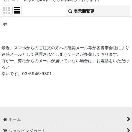
表示順変更
閉じる
0
件
表示数
:
在庫あり
最近、スマホからのご注文の方への確認メール等が各携帯会社により
迷惑メールとして処理されてしまうケースが多発しております。
並び順
:
万が一、弊社からのメールが届いていない場合は、お電話をいただけ
ると
絞り込む
幸いです。03-5946-9301
ホーム
ショッピングカート