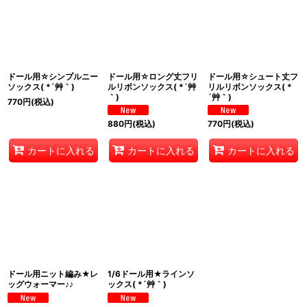
在庫あり
並び順
:
絞り込む
ドール用☆シンプルニー
ドール用☆ロング丈フリ
ドール用☆シュート丈フ
ソックス( *´艸｀)
ルリボンソックス( *´艸
リルリボンソックス( *
｀)
´艸｀)
770
円
(税込)
880
円
(税込)
770
円
(税込)
カートに入れる
カートに入れる
カートに入れる
ドール用ニット編み★レ
1/6ドール用★ラインソ
ッグウォーマー♪♪
ックス( *´艸｀)