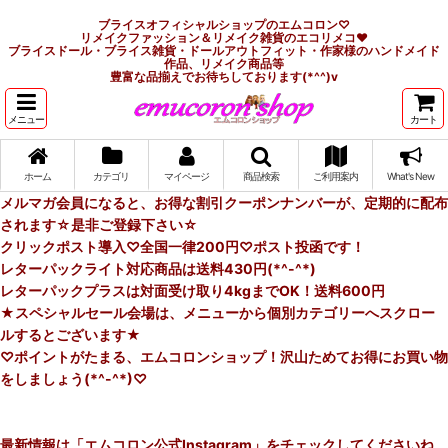
ブライスオフィシャルショップのエムコロン♡
リメイクファッション＆リメイク雑貨のエコリメコ♥
ブライスドール・ブライス雑貨・ドールアウトフィット・作家様のハンドメイド
作品、リメイク商品等
豊富な品揃えでお待ちしております(*^^)v
メニュー
カート
ホーム
カテゴリ
マイページ
商品検索
ご利用案内
What's New
メルマガ会員になると、お得な割引クーポンナンバーが、定期的に配布
されます☆是非ご登録下さい☆
クリックポスト導入♡全国一律200円♡ポスト投函です！
レターパックライト対応商品は送料430円(*^-^*)
レターパックプラスは対面受け取り4kgまでOK！送料600円
★スペシャルセール会場は、メニューから個別カテゴリーへスクロー
ルするとございます★
♡ポイントがたまる、エムコロンショップ！沢山ためてお得にお買い物
をしましょう(*^-^*)♡
最新情報は「エムコロン公式Instagram」をチェックしてくださいね