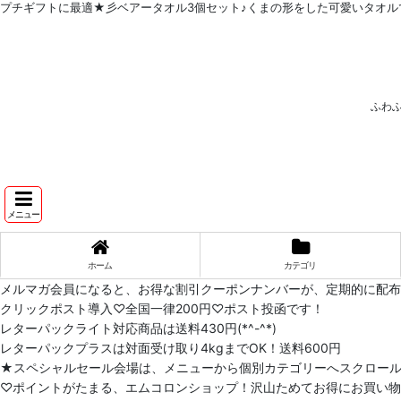
プチギフトに最適★彡ベアータオル3個セット♪くまの形をした可愛いタオルで
ふわ
メニュー
ホーム
カテゴリ
メルマガ会員になると、お得な割引クーポンナンバーが、定期的に配
クリックポスト導入♡全国一律200円♡ポスト投函です！
レターパックライト対応商品は送料430円(*^-^*)
レターパックプラスは対面受け取り4kgまでOK！送料600円
★スペシャルセール会場は、メニューから個別カテゴリーへスクロー
♡ポイントがたまる、エムコロンショップ！沢山ためてお得にお買い物をし