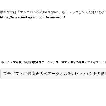
最新情報は「エムコロン公式Instagram」をチェックしてくださいね(^^)
https://www.instagram.com/emucoron/
ホーム
>
♥可愛い実用雑貨＆ステーショナリー等♥
>
■その他■
>
プチギフトに最
プチギフトに最適★彡ベアータオル3個セット♪くまの形を