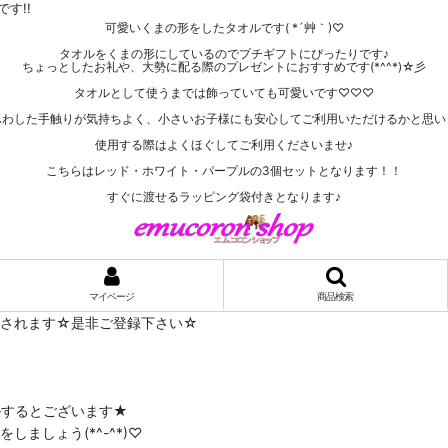
す!!
可愛いくまの形をしたタオルです( *´艸｀)♡
タオルをくまの形にしているのでプチギフトにぴったりです♪
ちょっとしたお礼や、大勢に配る際のプレゼントにおすすめです(*^^*)☆彡
タオルとして使うまでは飾っていても可愛いです♡♡♡
ふわした手触りが気持ちよく、小さいお子様にも安心してご利用いただけるかと思い
使用する際はよくほぐしてご利用くださいませ♪
こちらはレッド・ホワイト・パープルの3個セットとなります！！
すぐに渡せるラッピング袋付きとなります♪
マイページ
商品検索
布されます☆是非ご登録下さい☆
ルするとございます★
ましょう(*^-^*)♡