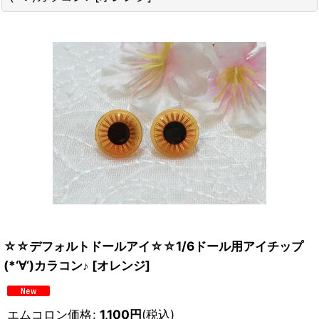
☆☆デフォルトドールアイ☆☆1/6ドール用アイチップ
(*‘∀‘)カラコン♪
[
オレンジ
]
エムコロン価格
:
1,100
円
(税込)