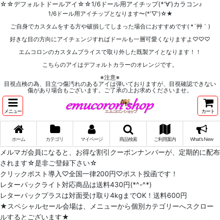
☆☆デフォルトドールアイ☆☆1/6ドール用アイチップ(*‘∀‘)カラコン♪
1/6ドール用アイチップとなります〜(*'▽')☆★
ご自身でカスタムをする方や破損してしまった場合におすすめです( *´艸｀)
好きな目の方向にアイチェンジすればドールも一層可愛くなりますよ♡♡♡
エムコロンのカスタムブライスで取り外した既製アイとなります！！
こちらのアイはデフォルトカラーのオレンジです。
※注意※
目視点検の為、目立つ傷汚れのあるアイは弾いておりますが、目視確認できない
傷があり場合もございます。ご了承の上お求めくださいませ。
メニュー
カート
ホーム
カテゴリ
マイページ
商品検索
ご利用案内
What's New
メルマガ会員になると、お得な割引クーポンナンバーが、定期的に配布
されます☆是非ご登録下さい☆
クリックポスト導入♡全国一律200円♡ポスト投函です！
レターパックライト対応商品は送料430円(*^-^*)
レターパックプラスは対面受け取り4kgまでOK！送料600円
★スペシャルセール会場は、メニューから個別カテゴリーへスクロー
ルするとございます★