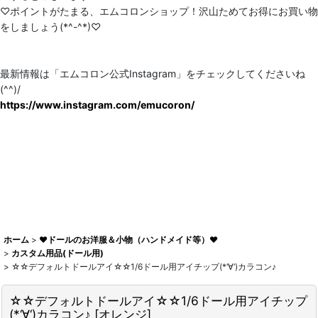
♡ポイントがたまる、エムコロンショップ！沢山ためてお得にお買い物
をしましょう(*^-^*)♡
最新情報は「エムコロン公式Instagram」をチェックしてくださいね
(^^)/
https://www.instagram.com/emucoron/
ホーム
>
♥ドールのお洋服＆小物（ハンドメイド等）♥
>
カスタム用品(ドール用)
>
☆☆デフォルトドールアイ☆☆1/6ドール用アイチップ(*‘∀‘)カラコン♪
☆☆デフォルトドールアイ☆☆1/6ドール用アイチップ
(*‘∀‘)カラコン♪
[
オレンジ
]