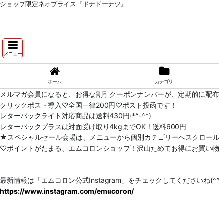
ショップ限定ネオブライス『ドナドーナツ』
メニュー
ホーム
カテゴリ
メルマガ会員になると、お得な割引クーポンナンバーが、定期的に配
クリックポスト導入♡全国一律200円♡ポスト投函です！
レターパックライト対応商品は送料430円(*^-^*)
レターパックプラスは対面受け取り4kgまでOK！送料600円
★スペシャルセール会場は、メニューから個別カテゴリーへスクロー
♡ポイントがたまる、エムコロンショップ！沢山ためてお得にお買い物をし
最新情報は「エムコロン公式Instagram」をチェックしてくださいね(^^)
https://www.instagram.com/emucoron/