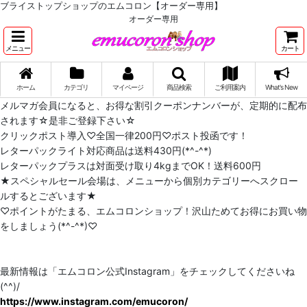
ブライストップショップのエムコロン【オーダー専用】
オーダー専用
メニュー
カート
ホーム
カテゴリ
マイページ
商品検索
ご利用案内
What's New
メルマガ会員になると、お得な割引クーポンナンバーが、定期的に配布
されます☆是非ご登録下さい☆
クリックポスト導入♡全国一律200円♡ポスト投函です！
レターパックライト対応商品は送料430円(*^-^*)
レターパックプラスは対面受け取り4kgまでOK！送料600円
★スペシャルセール会場は、メニューから個別カテゴリーへスクロー
ルするとございます★
♡ポイントがたまる、エムコロンショップ！沢山ためてお得にお買い物
をしましょう(*^-^*)♡
最新情報は「エムコロン公式Instagram」をチェックしてくださいね
(^^)/
https://www.instagram.com/emucoron/