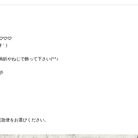
♡♡♡
｀)
鋲やねじで飾って下さい(^^♪
彡
宅急便をお選びください。