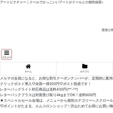
アートピクチャー｜クールでかっこいいアートがドールとの相性抜群♪
壁掛け
メニュー
ホーム
カテゴリ
メルマガ会員になると、お得な割引クーポンナンバーが、定期的に配
クリックポスト導入♡全国一律200円♡ポスト投函です！
レターパックライト対応商品は送料430円(*^-^*)
レターパックプラスは対面受け取り4kgまでOK！送料600円
★スペシャルセール会場は、メニューから個別カテゴリーへスクロー
♡ポイントがたまる、エムコロンショップ！沢山ためてお得にお買い物をし