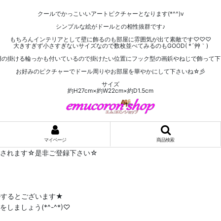
クールでかっこいいアートピクチャーとなります(*^^)v
シンプルな絵がドールとの相性抜群です♪
もちろんインテリアとして壁に飾るのも部屋に雰囲気が出て素敵です♡♡♡
大きすぎず小さすぎないサイズなので数枚並べてみるのもGOOD( *´艸｀)
用の掛ける輪っかも付いているので掛けたい位置にフック型の画鋲やねじで飾って下さい
お好みのピクチャーでドール周りやお部屋を華やかにして下さいね☆彡
サイズ
約H27cm×約W22cm×約D1.5cm
マイページ
商品検索
布されます☆是非ご登録下さい☆
ルするとございます★
ましょう(*^-^*)♡