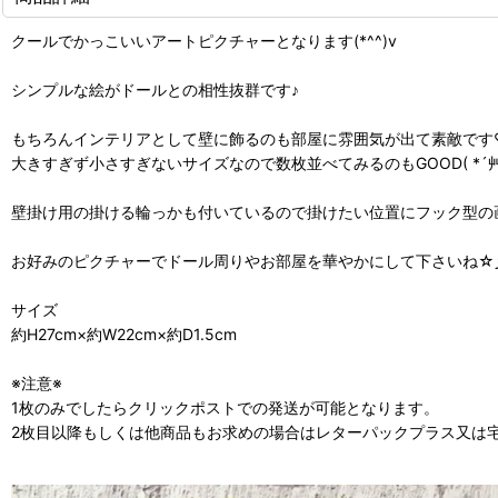
クールでかっこいいアートピクチャーとなります(*^^)v
シンプルな絵がドールとの相性抜群です♪
もちろんインテリアとして壁に飾るのも部屋に雰囲気が出て素敵です
大きすぎず小さすぎないサイズなので数枚並べてみるのもGOOD( *´艸
壁掛け用の掛ける輪っかも付いているので掛けたい位置にフック型の画
お好みのピクチャーでドール周りやお部屋を華やかにして下さいね☆
サイズ
約H27cm×約W22cm×約D1.5cm
※注意※
1枚のみでしたらクリックポストでの発送が可能となります。
2枚目以降もしくは他商品もお求めの場合はレターパックプラス又は