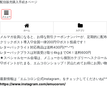
配信販売購入手続きページ
メニュー
ホーム
カテゴリ
メルマガ会員になると、お得な割引クーポンナンバーが、定期的に配
クリックポスト導入♡全国一律200円♡ポスト投函です！
レターパックライト対応商品は送料430円(*^-^*)
レターパックプラスは対面受け取り4kgまでOK！送料600円
★スペシャルセール会場は、メニューから個別カテゴリーへスクロー
♡ポイントがたまる、エムコロンショップ！沢山ためてお得にお買い物をし
最新情報は「エムコロン公式Instagram」をチェックしてくださいね(^^)
https://www.instagram.com/emucoron/