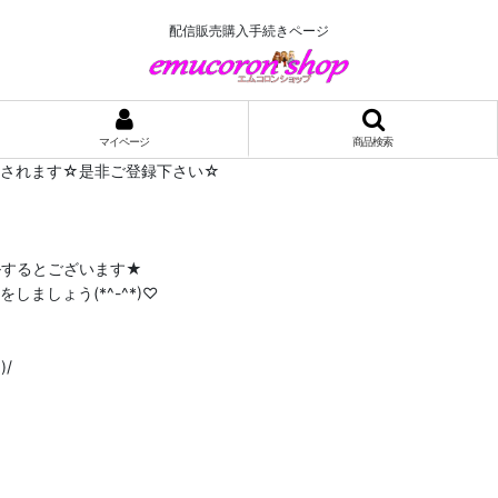
配信販売購入手続きページ
マイページ
商品検索
布されます☆是非ご登録下さい☆
ルするとございます★
ましょう(*^-^*)♡
/