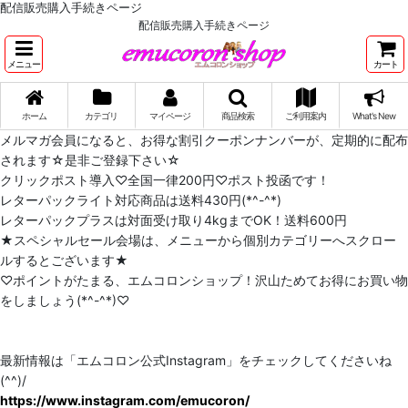
配信販売購入手続きページ
配信販売購入手続きページ
メニュー
カート
ホーム
カテゴリ
マイページ
商品検索
ご利用案内
What's New
メルマガ会員になると、お得な割引クーポンナンバーが、定期的に配布
されます☆是非ご登録下さい☆
クリックポスト導入♡全国一律200円♡ポスト投函です！
レターパックライト対応商品は送料430円(*^-^*)
レターパックプラスは対面受け取り4kgまでOK！送料600円
★スペシャルセール会場は、メニューから個別カテゴリーへスクロー
ルするとございます★
♡ポイントがたまる、エムコロンショップ！沢山ためてお得にお買い物
をしましょう(*^-^*)♡
最新情報は「エムコロン公式Instagram」をチェックしてくださいね
(^^)/
https://www.instagram.com/emucoron/