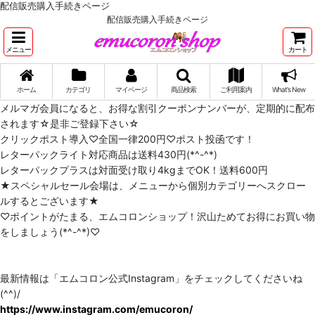
配信販売購入手続きページ
配信販売購入手続きページ
メニュー
カート
ホーム
カテゴリ
マイページ
商品検索
ご利用案内
What's New
メルマガ会員になると、お得な割引クーポンナンバーが、定期的に配布
されます☆是非ご登録下さい☆
クリックポスト導入♡全国一律200円♡ポスト投函です！
レターパックライト対応商品は送料430円(*^-^*)
レターパックプラスは対面受け取り4kgまでOK！送料600円
★スペシャルセール会場は、メニューから個別カテゴリーへスクロー
ルするとございます★
♡ポイントがたまる、エムコロンショップ！沢山ためてお得にお買い物
をしましょう(*^-^*)♡
最新情報は「エムコロン公式Instagram」をチェックしてくださいね
(^^)/
https://www.instagram.com/emucoron/