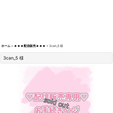
ホーム
>
☻☻☻配信販売☻☻☻
>
3can_5 様
3can_5 様