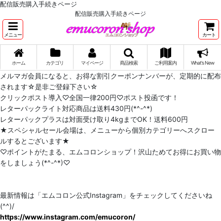
配信販売購入手続きページ
配信販売購入手続きページ
メニュー
カート
ホーム
カテゴリ
マイページ
商品検索
ご利用案内
What's New
メルマガ会員になると、お得な割引クーポンナンバーが、定期的に配布
されます☆是非ご登録下さい☆
クリックポスト導入♡全国一律200円♡ポスト投函です！
レターパックライト対応商品は送料430円(*^-^*)
レターパックプラスは対面受け取り4kgまでOK！送料600円
★スペシャルセール会場は、メニューから個別カテゴリーへスクロー
ルするとございます★
♡ポイントがたまる、エムコロンショップ！沢山ためてお得にお買い物
をしましょう(*^-^*)♡
最新情報は「エムコロン公式Instagram」をチェックしてくださいね
(^^)/
https://www.instagram.com/emucoron/