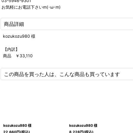
03-5946-9301
お気軽にお電話下さいm(･ω･m)
商品詳細
kozukozu980 様
【内訳】
商品 ￥33,110
この商品を買った人は、こんな商品も買っています
kozukozu980 様
kozukozu980 様
22,660
円
(税込)
8,228
円
(税込)