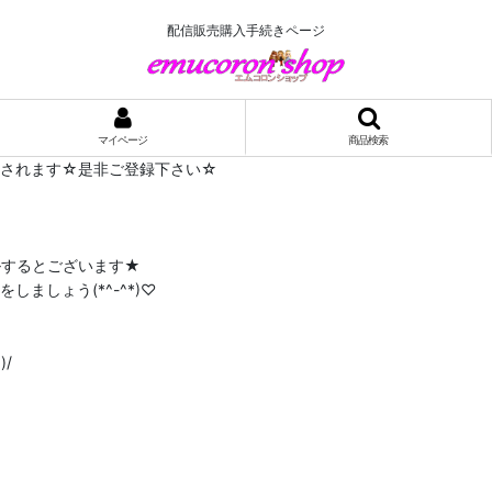
配信販売購入手続きページ
マイページ
商品検索
布されます☆是非ご登録下さい☆
ルするとございます★
ましょう(*^-^*)♡
/