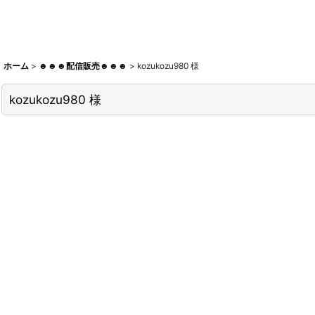
ホーム
>
☻☻☻配信販売☻☻☻
>
kozukozu980 様
kozukozu980 様