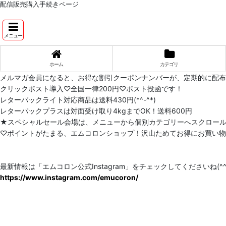
配信販売購入手続きページ
メニュー
ホーム
カテゴリ
メルマガ会員になると、お得な割引クーポンナンバーが、定期的に配
クリックポスト導入♡全国一律200円♡ポスト投函です！
レターパックライト対応商品は送料430円(*^-^*)
レターパックプラスは対面受け取り4kgまでOK！送料600円
★スペシャルセール会場は、メニューから個別カテゴリーへスクロー
♡ポイントがたまる、エムコロンショップ！沢山ためてお得にお買い物をし
最新情報は「エムコロン公式Instagram」をチェックしてくださいね(^^)
https://www.instagram.com/emucoron/