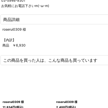
03-5946-9301
お気軽にお電話下さいm(･ω･m)
商品詳細
roserui0309 様
【内訳】
商品 ￥6,930
この商品を買った人は、こんな商品も買っています
roserui0309 様
roserui0309 様
11,834
円
(税込)
2,400
円
(税込)