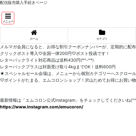
配信販売購入手続きページ
メニュー
ホーム
カテゴリ
メルマガ会員になると、お得な割引クーポンナンバーが、定期的に配
クリックポスト導入♡全国一律200円♡ポスト投函です！
レターパックライト対応商品は送料430円(*^-^*)
レターパックプラスは対面受け取り4kgまでOK！送料600円
★スペシャルセール会場は、メニューから個別カテゴリーへスクロー
♡ポイントがたまる、エムコロンショップ！沢山ためてお得にお買い物をし
最新情報は「エムコロン公式Instagram」をチェックしてくださいね(^^)
https://www.instagram.com/emucoron/