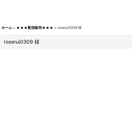
ホーム
>
☻☻☻配信販売☻☻☻
>
roserui0309 様
roserui0309 様