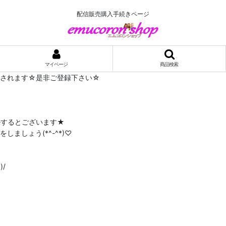
配信販売購入手続きページ
マイページ
商品検索
布されます☆是非ご登録下さい☆
ルするとございます★
ましょう(*^-^*)♡
/