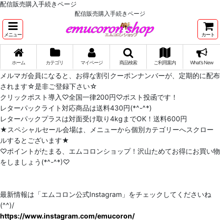
配信販売購入手続きページ
配信販売購入手続きページ
メニュー
カート
ホーム
カテゴリ
マイページ
商品検索
ご利用案内
What's New
メルマガ会員になると、お得な割引クーポンナンバーが、定期的に配布
されます☆是非ご登録下さい☆
クリックポスト導入♡全国一律200円♡ポスト投函です！
レターパックライト対応商品は送料430円(*^-^*)
レターパックプラスは対面受け取り4kgまでOK！送料600円
★スペシャルセール会場は、メニューから個別カテゴリーへスクロー
ルするとございます★
♡ポイントがたまる、エムコロンショップ！沢山ためてお得にお買い物
をしましょう(*^-^*)♡
最新情報は「エムコロン公式Instagram」をチェックしてくださいね
(^^)/
https://www.instagram.com/emucoron/