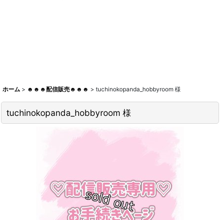
ホーム
>
☻☻☻配信販売☻☻☻
>
tuchinokopanda_hobbyroom 様
tuchinokopanda_hobbyroom 様