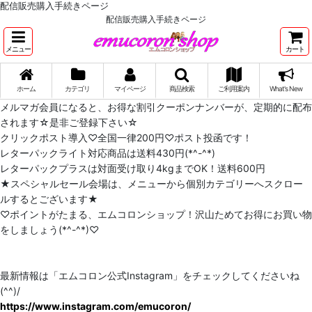
配信販売購入手続きページ
配信販売購入手続きページ
メニュー
カート
ホーム
カテゴリ
マイページ
商品検索
ご利用案内
What's New
メルマガ会員になると、お得な割引クーポンナンバーが、定期的に配布
されます☆是非ご登録下さい☆
クリックポスト導入♡全国一律200円♡ポスト投函です！
レターパックライト対応商品は送料430円(*^-^*)
レターパックプラスは対面受け取り4kgまでOK！送料600円
★スペシャルセール会場は、メニューから個別カテゴリーへスクロー
ルするとございます★
♡ポイントがたまる、エムコロンショップ！沢山ためてお得にお買い物
をしましょう(*^-^*)♡
最新情報は「エムコロン公式Instagram」をチェックしてくださいね
(^^)/
https://www.instagram.com/emucoron/