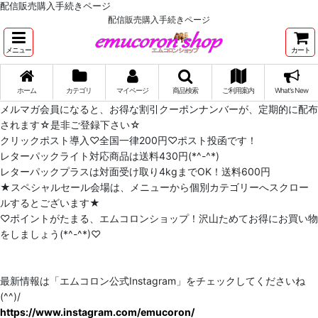
配信販売購入手続きページ
配信販売購入手続きページ
メニュー
カート
ホーム
カテゴリ
マイページ
商品検索
ご利用案内
What's New
メルマガ会員になると、お得な割引クーポンナンバーが、定期的に配布
されます☆是非ご登録下さい☆
クリックポスト導入♡全国一律200円♡ポスト投函です！
レターパックライト対応商品は送料430円(*^-^*)
レターパックプラスは対面受け取り4kgまでOK！送料600円
★スペシャルセール会場は、メニューから個別カテゴリーへスクロー
ルするとございます★
♡ポイントがたまる、エムコロンショップ！沢山ためてお得にお買い物
をしましょう(*^-^*)♡
最新情報は「エムコロン公式Instagram」をチェックしてくださいね
(^^)/
https://www.instagram.com/emucoron/